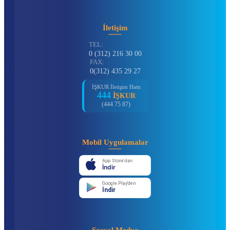
İletişim
TEL:
0 (312) 216 30 00
FAX:
0(312) 435 29 27
İŞKUR İletişim Hattı
444
İŞKUR
(444 75 87)
Mobil Uygulamalar
App Store'dan
İndir
Google Play'den
İndir
Sosyal Medya