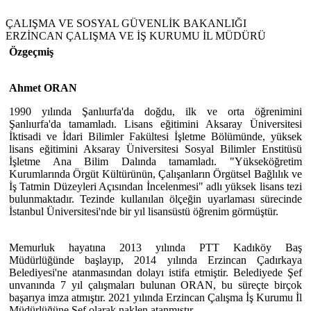
ÇALIŞMA VE SOSYAL GÜVENLİK BAKANLIĞI
ERZİNCAN ÇALIŞMA VE İŞ KURUMU İL MÜDÜRÜ
Özgeçmiş
Ahmet ORAN
1990 yılında Şanlıurfa'da doğdu, ilk ve orta öğrenimini
Şanlıurfa'da tamamladı. Lisans eğitimini Aksaray Üniversitesi
İktisadi ve İdari Bilimler Fakültesi İşletme Bölümünde, yüksek
lisans eğitimini Aksaray Üniversitesi Sosyal Bilimler Enstitüsü
İşletme Ana Bilim Dalında tamamladı. "Yükseköğretim
Kurumlarında Örgüt Kültürünün, Çalışanların Örgütsel Bağlılık ve
İş Tatmin Düzeyleri Açısından İncelenmesi" adlı yüksek lisans tezi
bulunmaktadır. Tezinde kullanılan ölçeğin uyarlaması sürecinde
İstanbul Üniversitesi'nde bir yıl lisansüstü öğrenim görmüştür.
Memurluk hayatına 2013 yılında PTT Kadıköy Baş
Müdürlüğünde başlayıp, 2014 yılında Erzincan Çadırkaya
Belediyesi'ne atanmasından dolayı istifa etmiştir. Belediyede Şef
unvanında 7 yıl çalışmaları bulunan ORAN, bu süreçte birçok
başarıya imza atmıştır. 2021 yılında Erzincan Çalışma İş Kurumu İl
Müdürlüğüne Şef olarak naklen atanmıştır.