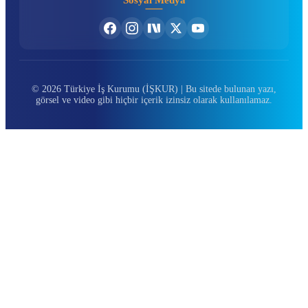
© 2026 Türkiye İş Kurumu (İŞKUR) | Bu sitede bulunan yazı,
görsel ve video gibi hiçbir içerik izinsiz olarak kullanılamaz.