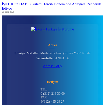
İŞKUR’un DABİS Sistemi Tercih Döneminde Adaylara Rehberlik
Ediyor
28 Tem 2026
Adres
Emniyet Mahallesi Mevlana Bulvarı (Konya Yolu) No:42
Yenimahalle / ANKARA
Adrese Git
İletişim
TEL:
0 (312) 216 30 00
FAX:
0(312) 435 29 27