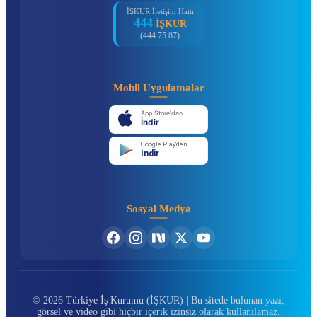
İŞKUR İletişim Hattı
444
İŞKUR
(444 75 87)
Mobil Uygulamalar
App Store'dan
İndir
Google Play'den
İndir
Sosyal Medya
© 2026 Türkiye İş Kurumu (İŞKUR) | Bu sitede bulunan yazı,
görsel ve video gibi hiçbir içerik izinsiz olarak kullanılamaz.