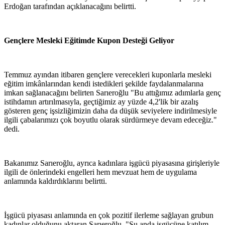
Erdoğan tarafından açıklanacağını belirtti.
Gençlere Mesleki Eğitimde Kupon Desteği Geliyor
Temmuz ayından itibaren gençlere verecekleri kuponlarla mesleki
eğitim imkânlarından kendi istedikleri şekilde faydalanmalarına
imkan sağlanacağını belirten Sarıeroğlu "Bu attığımız adımlarla genç
istihdamın artırılmasıyla, geçtiğimiz ay yüzde 4,2'lik bir azalış
gösteren genç işsizliğimizin daha da düşük seviyelere indirilmesiyle
ilgili çabalarımızı çok boyutlu olarak sürdürmeye devam edeceğiz."
dedi.
Bakanımız Sarıeroğlu, ayrıca kadınlara işgücü piyasasına girişleriyle
ilgili de önlerindeki engelleri hem mevzuat hem de uygulama
anlamında kaldırdıklarını belirtti.
İşgücü piyasası anlamında en çok pozitif ilerleme sağlayan grubun
kadınlar olduğunu aktaran Sarıeroğlu, "Şu anda işgücüne katılım