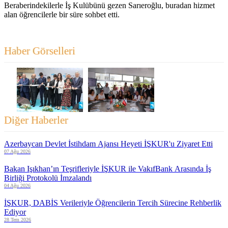
Beraberindekilerle İş Kulübünü gezen Sarıeroğlu, buradan hizmet
alan öğrencilerle bir süre sohbet etti.
Haber Görselleri
Diğer Haberler
Azerbaycan Devlet İstihdam Ajansı Heyeti İŞKUR'u Ziyaret Etti
07 Ağu 2026
Bakan Işıkhan’ın Teşrifleriyle İŞKUR ile VakıfBank Arasında İş
Birliği Protokolü İmzalandı
04 Ağu 2026
İŞKUR, DABİS Verileriyle Öğrencilerin Tercih Sürecine Rehberlik
Ediyor
28 Tem 2026