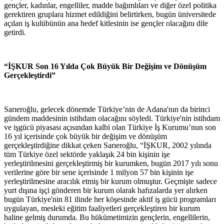
gençler, kadınlar, engelliler, madde bağımlıları ve diğer özel politika
gerektiren gruplara hizmet edildiğini belirtirken, bugün üniversitede
açılan iş kulübünün ana hedef kitlesinin ise gençler olacağını dile
getirdi.
“İŞKUR Son 16 Yılda Çok Büyük Bir Değişim ve Dönüşüm
Gerçekleştirdi”
Sarıeroğlu, gelecek dönemde Türkiye’nin de Adana'nın da birinci
gündem maddesinin istihdam olacağını söyledi. Türkiye'nin istihdam
ve işgücü piyasası açısından kalbi olan Türkiye İş Kurumu’nun son
16 yıl içerisinde çok büyük bir değişim ve dönüşüm
gerçekleştirdiğine dikkat çeken Sarıeroğlu, “İŞKUR, 2002 yılında
tüm Türkiye özel sektörde yaklaşık 24 bin kişinin işe
yerleştirilmesini gerçekleştirmiş bir kurumken, bugün 2017 yılı sonu
verilerine göre bir sene içerisinde 1 milyon 57 bin kişinin işe
yerleştirilmesine aracılık etmiş bir kurum olmuştur. Geçmişte sadece
yurt dışına işçi gönderen bir kurum olarak hafızalarda yer alırken
bugün Türkiye'nin 81 ilinde her köşesinde aktif iş gücü programları
uygulayan, mesleki eğitim faaliyetleri gerçekleştiren bir kurum
haline gelmiş durumda. Bu hükümetimizin gençlerin, engellilerin,