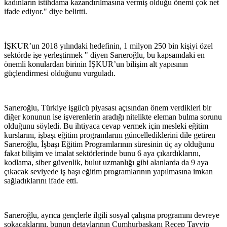
kadınların istihdama kazandırılmasına vermiş olduğu önemi çok net
ifade ediyor." diye belirtti.
İŞKUR’un 2018 yılındaki hedefinin, 1 milyon 250 bin kişiyi özel
sektörde işe yerleştirmek " diyen Sarıeroğlu, bu kapsamdaki en
önemli konulardan birinin İŞKUR’un bilişim alt yapısının
güçlendirmesi olduğunu vurguladı.
Sarıeroğlu, Türkiye işgücü piyasası açısından önem verdikleri bir
diğer konunun ise işverenlerin aradığı nitelikte eleman bulma sorunu
olduğunu söyledi. Bu ihtiyaca cevap vermek için mesleki eğitim
kurslarını, işbaşı eğitim programlarını güncellediklerini dile getiren
Sarıeroğlu, İşbaşı Eğitim Programlarının süresinin üç ay olduğunu
fakat bilişim ve imalat sektörlerinde bunu 6 aya çıkardıklarını,
kodlama, siber güvenlik, bulut uzmanlığı gibi alanlarda da 9 aya
çıkacak seviyede iş başı eğitim programlarının yapılmasına imkan
sağladıklarını ifade etti.
Sarıeroğlu, ayrıca gençlerle ilgili sosyal çalışma programını devreye
sokacaklarını, bunun detaylarının Cumhurbaşkanı Recep Tayyip