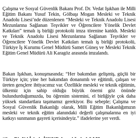
Çalışma ve Sosyal Güvenlik Bakanı Prof. Dr. Vedat Işıkhan ile Milli
Eğitim Bakanı Yusuf Tekin, Gölbaşı Mogan Mesleki ve Teknik
Anadolu Lisesi’nde düzenlenen “Mesleki ve Teknik Anadolu Lisesi
Mezunlarına Sağlanan Teşvikler ve Öğrencilere Yönelik Devlet
Katkıları” temalı iş birliği protokolü imza törenine katıldı. Mesleki
ve Teknik Anadolu Lisesi Mezunlarına Sağlanan Teşvikler ve
Öğrencilere Yönelik Devlet Katkıları temalı iş birliği protokolü,
Türkiye İş Kurumu Genel Müdürü Samet Güneş ve Mesleki Teknik
Eğitim Genel Müdürü Ali Karagöz arasında imzalandı.
Bakan Işıkhan, konuşmasında; “Her bakımdan gelişmiş, güçlü bir
Türkiye için; yine her bakımdan donanımlı ve eğitimli, çalışan ve
üreten gençlere ihtiyacımız var. Özellikle mesleki ve teknik eğitimin,
ülkemiz için sahip olduğu büyük önemi göz önünde
bulundurduğumuzda, bu öğrenim sistemini, el birliğiyle çok daha
yüksek standartlara taşımamız gerekiyor. Bu sebeple; Çalışma ve
Sosyal Güvenlik Bakanlığı olarak, Milli Eğitim Bakanlığımızın
mesleki ve teknik eğitim alanındaki değerli çalışmalarına en iyi
katkıyı sunmanın gayreti içerisindeyiz.” ifadelerine yer verdi.