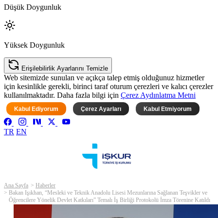
Düşük Doygunluk
Yüksek Doygunluk
Erişilebilirlik Ayarlarını Temizle
Web sitemizde sunulan ve açıkça talep etmiş olduğunuz hizmetler
için kesinlikle gerekli, birinci taraf oturum çerezleri ve kalıcı çerezler
kullanılmaktadır. Daha fazla bilgi için
Çerez Aydınlatma Metni
Kabul Ediyorum
Çerez Ayarları
Kabul Etmiyorum
TR
EN
Ana Sayfa
Haberler
Bakan Işıkhan, “Mesleki ve Teknik Anadolu Lisesi Mezunlarına Sağlanan Teşvikler ve
Öğrencilere Yönelik Devlet Katkıları” Temalı İş Birliği Protokolü İmza Törenine Katıldı