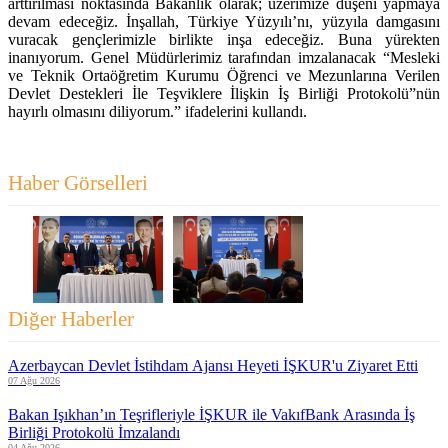
arttırılması noktasında Bakanlık olarak; üzerimize düşeni yapmaya
devam edeceğiz. İnşallah, Türkiye Yüzyılı’nı, yüzyıla damgasını
vuracak gençlerimizle birlikte inşa edeceğiz. Buna yürekten
inanıyorum. Genel Müdürlerimiz tarafından imzalanacak “Mesleki
ve Teknik Ortaöğretim Kurumu Öğrenci ve Mezunlarına Verilen
Devlet Destekleri İle Teşviklere İlişkin İş Birliği Protokolü”nün
hayırlı olmasını diliyorum.” ifadelerini kullandı.
Haber Görselleri
Diğer Haberler
Azerbaycan Devlet İstihdam Ajansı Heyeti İŞKUR'u Ziyaret Etti
07 Ağu 2026
Bakan Işıkhan’ın Teşrifleriyle İŞKUR ile VakıfBank Arasında İş
Birliği Protokolü İmzalandı
04 Ağu 2026