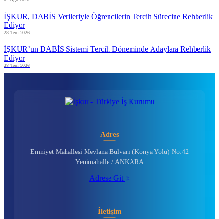
İŞKUR, DABİS Verileriyle Öğrencilerin Tercih Sürecine Rehberlik
Ediyor
28 Tem 2026
İŞKUR’un DABİS Sistemi Tercih Döneminde Adaylara Rehberlik
Ediyor
28 Tem 2026
Adres
Emniyet Mahallesi Mevlana Bulvarı (Konya Yolu) No:42
Yenimahalle / ANKARA
Adrese Git
İletişim