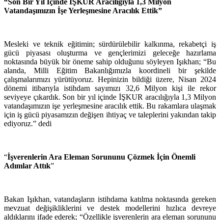
“Son Bir Yıl İçinde İŞKUR Aracılığıyla 1,3 Milyon
Vatandaşımızın İşe Yerleşmesine Aracılık Ettik”
Mesleki ve teknik eğitimin; sürdürülebilir kalkınma, rekabetçi iş
gücü piyasası oluşturma ve gençlerimizi geleceğe hazırlama
noktasında büyük bir öneme sahip olduğunu söyleyen Işıkhan; “Bu
alanda, Milli Eğitim Bakanlığımızla koordineli bir şekilde
çalışmalarımızı yürütüyoruz. Hepinizin bildiği üzere, Nisan 2024
dönemi itibarıyla istihdam sayımızı 32,6 Milyon kişi ile rekor
seviyeye çıkardık. Son bir yıl içinde İŞKUR aracılığıyla 1,3 Milyon
vatandaşımızın işe yerleşmesine aracılık ettik. Bu rakamlara ulaşmak
için iş gücü piyasamızın değişen ihtiyaç ve taleplerini yakından takip
ediyoruz.” dedi
“
İşverenlerin Ara Eleman Sorununu Çözmek İçin Önemli
Adımlar Attık
”
Bakan Işıkhan, vatandaşların istihdama katılma noktasında gereken
mevzuat değişikliklerini ve destek modellerini hızlıca devreye
aldıklarını ifade ederek; “Özellikle işverenlerin ara eleman sorununu