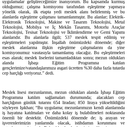
uygulamalar geliştireceğimize inanıyorum. Bu kapsamda kurmuş
olduğumuz; çalışma komisyonu tarafından eşleştirme yapmaya
yönelik olarak, ilk etapta yedi meslek alanı belirlenmiş ve bu
alanlarda eşleştirme çalışması tamamlanmıştır. Bu alanlar; Elektrik-
Elektronik Teknolojisi, Makine ve Tasarım Teknolojisi, Metal
Teknolojisi, Mobilya ve İç Mekân Tasarımı, Motorlu Araçlar
Teknolojisi, Tesisat Teknolojisi ve İklimlendirme ve Gemi Yapımı
alanlarıdır. Bu alanlarla ilgili; 537 meslek tespit edilmiş ve
eşleştirmeleri yapılmıştır. İnşallah önümüzdeki dönemde; diğer
meslek alanlarına ilişkin eşleştirme çalışmalarını da yine
komisyonumuz vasıtasıyla tamamlamış olacağız. Bu eşleştirmeleri
esas alarak; meslek liselerini tamamladıktan sonra; mezun oldukları
alanda İşbaşı Eğitim Programına katılan
gençlerimize/vatandaşlarımıza asgari ücretten %30 daha fazla tutarda
cep harçlığı veriyoruz.” dedi.
Meslek lisesi mezunlarının, mezun oldukları alanda İşbaşı Eğitim
Programına katılım sağlamaları durumunda; alacakları cep
harçlığının günlük tutarını 654 liradan; 850 liraya yükseltildiğini
söyleyen Işıkhan; “Bu uygulama; mezunlarımızın kendi alanlarında
iş hayatına katılmaları ve daha kolay iş bulabilmeleri noktasında
önemli bir destektir. Önümüzdeki dönemde de; iş arayan ve
işverenlerimizin yanlarında olacak, istihdamın korunması ve