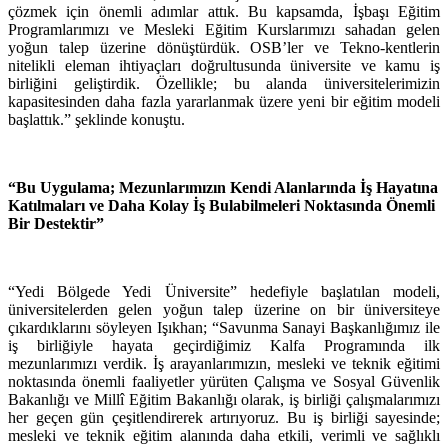
çözmek için önemli adımlar attık. Bu kapsamda, İşbaşı Eğitim
Programlarımızı ve Mesleki Eğitim Kurslarımızı sahadan gelen
yoğun talep üzerine dönüştürdük. OSB’ler ve Tekno-kentlerin
nitelikli eleman ihtiyaçları doğrultusunda üniversite ve kamu iş
birliğini geliştirdik. Özellikle; bu alanda üniversitelerimizin
kapasitesinden daha fazla yararlanmak üzere yeni bir eğitim modeli
başlattık.” şeklinde konuştu.
“Bu Uygulama; Mezunlarımızın Kendi Alanlarında İş Hayatına
Katılmaları ve Daha Kolay İş Bulabilmeleri Noktasında Önemli
Bir Destektir”
“Yedi Bölgede Yedi Üniversite” hedefiyle başlatılan modeli,
üniversitelerden gelen yoğun talep üzerine on bir üniversiteye
çıkardıklarını söyleyen Işıkhan; “Savunma Sanayi Başkanlığımız ile
iş birliğiyle hayata geçirdiğimiz Kalfa Programında ilk
mezunlarımızı verdik. İş arayanlarımızın, mesleki ve teknik eğitimi
noktasında önemli faaliyetler yürüten Çalışma ve Sosyal Güvenlik
Bakanlığı ve Millî Eğitim Bakanlığı olarak, iş birliği çalışmalarımızı
her geçen gün çeşitlendirerek artırıyoruz. Bu iş birliği sayesinde;
mesleki ve teknik eğitim alanında daha etkili, verimli ve sağlıklı