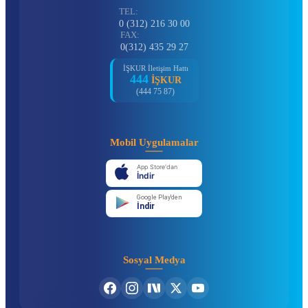
TEL:
0 (312) 216 30 00
FAX:
0(312) 435 29 27
İŞKUR İletişim Hattı
444
İŞKUR
(444 75 87)
Mobil Uygulamalar
App Store'dan
İndir
Google Play'den
İndir
Sosyal Medya