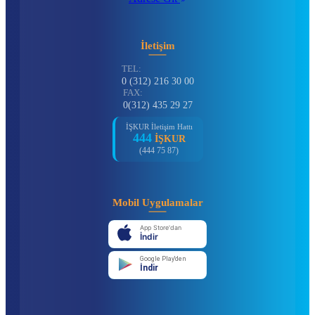
İletişim
TEL:
0 (312) 216 30 00
FAX:
0(312) 435 29 27
İŞKUR İletişim Hattı
444
İŞKUR
(444 75 87)
Mobil Uygulamalar
App Store'dan
İndir
Google Play'den
İndir