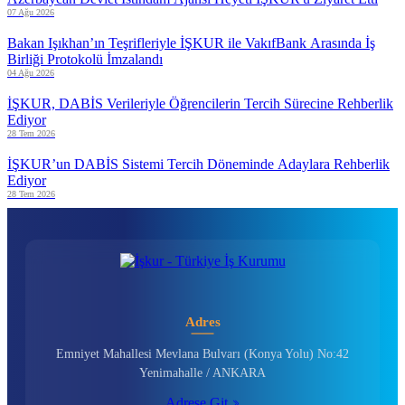
07 Ağu 2026
Bakan Işıkhan’ın Teşrifleriyle İŞKUR ile VakıfBank Arasında İş
Birliği Protokolü İmzalandı
04 Ağu 2026
İŞKUR, DABİS Verileriyle Öğrencilerin Tercih Sürecine Rehberlik
Ediyor
28 Tem 2026
İŞKUR’un DABİS Sistemi Tercih Döneminde Adaylara Rehberlik
Ediyor
28 Tem 2026
Adres
Emniyet Mahallesi Mevlana Bulvarı (Konya Yolu) No:42
Yenimahalle / ANKARA
Adrese Git