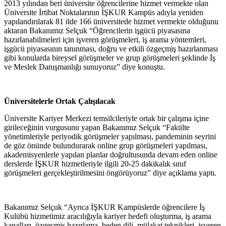
2013 yılından beri üniversite öğrencilerine hizmet vermekte olan
Üniversite İrtibat Noktalarının İŞKUR Kampüs adıyla yeniden
yapılandırılarak 81 ilde 166 üniversitede hizmet vermekte olduğunu
aktaran Bakanımız Selçuk “Öğrencilerin işgücü piyasasına
hazırlanabilmeleri için işveren görüşmeleri, iş arama yöntemleri,
işgücü piyasasının tanınması, doğru ve etkili özgeçmiş hazırlanması
gibi konularda bireysel görüşmeler ve grup görüşmeleri şeklinde İş
ve Meslek Danışmanlığı sunuyoruz” diye konuştu.
Üniversitelerle Ortak Çalışılacak
Üniversite Kariyer Merkezi temsilcileriyle ortak bir çalışma içine
girileceğinin vurgusunu yapan Bakanımız Selçuk “Fakülte
yönetimleriyle periyodik görüşmeler yapılması, pandeminin seyrini
de göz önünde bulundurarak online grup görüşmeleri yapılması,
akademisyenlerle yapılan planlar doğrultusunda devam eden online
derslerde İŞKUR hizmetleriyle ilgili 20-25 dakikalık sınıf
görüşmeleri gerçekleştirilmesini öngörüyoruz” diye açıklama yaptı.
Bakanımız Selçuk “Ayrıca İŞKUR Kampüslerde öğrencilere İş
Kulübü hizmetimiz aracılığıyla kariyer hedefi oluşturma, iş arama
kanalları, özgeçmiş hazırlama, beden dili, mülakat teknikleri, işveren