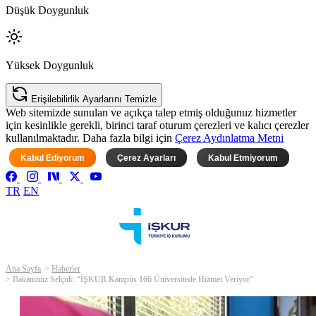
Düşük Doygunluk
Yüksek Doygunluk
Erişilebilirlik Ayarlarını Temizle
Web sitemizde sunulan ve açıkça talep etmiş olduğunuz hizmetler
için kesinlikle gerekli, birinci taraf oturum çerezleri ve kalıcı çerezler
kullanılmaktadır. Daha fazla bilgi için
Çerez Aydınlatma Metni
Kabul Ediyorum
Çerez Ayarları
Kabul Etmiyorum
TR
EN
Ana Sayfa
Haberler
Bakanımız Selçuk: “İŞKUR Kampüs 166 Üniversitede Hizmet Veriyor”