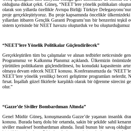
olduğuna dikkat çekti. Güneş, “NEET’lere yönelik politikaları oluştur
olarak son yıllarda özellikle Avrupa Birliği Türkiye Delegasyonu’nu
proje gerçekleştiriyoruz. Bu proje kapsamında öncelikle ülkemizdeki 
yıllardan itibaren Gençlik Garanti Programı’nın bir benzerini teşki
sistem içerisinde bir NEET havuzu oluşturduk ve bu oluşturduğumuz ha
“NEET’lere Yönelik Politikalar Güçlendirilecek”
Gerçekleştirilen tüm bu çalışmalar ve alınan tedbirler neticesinde g
Programımız ve Kalkınma Planımız açıklandı. Ülkemizin önümüzdeki
yürütülen politikaların güçlendirilmesi, bu konudaki kapasitenin art
olmaya devam edecek NEET konusu. Konferansımızda da ‘NEET’lerin iş
NEET’lere yönelik yenilikçi beceri geliştirme programları nelerdir, N
fırsat. İnşallah güzel fikirlerle karşılıklı olarak bir öğrenme süreci
olur.”
“Gazze’de Siviller Bombardıman Altında”
Genel Müdür Güneş, konuşmasında Gazze’de yaşanan insanlık dramı
konusu. Burada barış dolu bir ortamda, sakin bir şekilde sahil kenar
siviller maalesef bombardıman altında. İsrail bunun bir savaş oldu