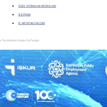
ÖZEL İSTİHDAM BÜROLARI
İLETİŞİM
İL MÜDÜRLÜKLERİ
Tecrübelerini Antalya’da Paylaştı