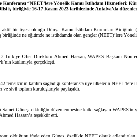
Konferansı “NEET’lere Yönelik Kamu İstihdam Hizmetleri: Küres
si iş birliğiyle 16-17 Kasım 2023 tarihlerinde Antalya’da düzenle
len aktif bir üyesi olduğu Dünya Kamu İstihdam Kurumları Birliğin
ş birliğinde ne eğitimde ne istihdamda olan gençler (NEET)’lere Yönel
O Türkiye Ofisi Direktörü Ahmed Hassan, WAPES Başkanı Nouredd
nın katılımıyla gerçekleşti.
temsilcinin katılım sağladığı konferansta üye ülkelerin NEET’lere ilişk
 ve sivil toplum kuruluşlarıyla paylaşıldı.
 Samet Güneş, etkinliğin düzenlenmesine katkı sağlayan WAPES'in yü
Ahmed Hassan’a teşekkür etti.
konu olduğunu ifade eden Güneş, özellikle NEET olarak adlandırılan 