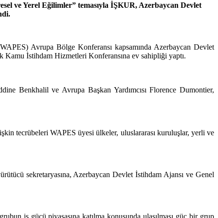
el ve Yerel Eğilimler” temasıyla İŞKUR, Azerbaycan Devlet
ndi.
in (WAPES) Avrupa Bölge Konferansı kapsamında Azerbaycan Devlet
ik Kamu İstihdam Hizmetleri Konferansına ev sahipliği yaptı.
ine Benkhalil ve Avrupa Başkan Yardımcısı Florence Dumontier,
in tecrübeleri WAPES üyesi ülkeler, uluslararası kuruluşlar, yerli ve
rütücü sekretaryasına, Azerbaycan Devlet İstihdam Ajansı ve Genel
grubun iş gücü piyasasına katılma konusunda ulaşılması güç bir grup