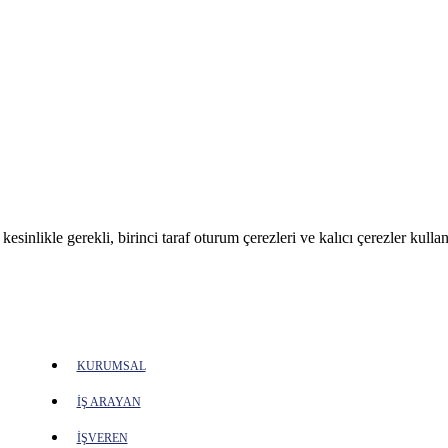
sinlikle gerekli, birinci taraf oturum çerezleri ve kalıcı çerezler kullan
KURUMSAL
İŞ ARAYAN
İŞVEREN