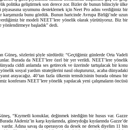
k politika geliştirmek son derece zor. Bizler de bunun bilinciyle ülke
cü piyasasına uyumunu desteklemek için Neet Pro adını verdiğimiz bir
e var karşımızda bunu gördük. Bunun haricinde Avrupa Birliği’nde uzun
 verdiğimiz bir modeli NEET’lere yönelik olarak yürütüyoruz. Biz bir
re yönlendirmeye başladık” dedi.
yan Güneş, sözlerini şöyle sürdürdü: “Geçtiğimiz günlerde Orta Vadeli
nlar. Burada da NEET’lere özel bir yer verildi. NEET’lere yönelik
dünyada ciddi anlamda ses getirecek ve üzerinde tartışılacak bir konu
lik sosyal yardım stratejilerini nasıl oluştururuz, acaba dünyadaki
yanıt arayacağız. 40’tan fazla ülkenin temsilcisinin burada olması bir
ediğimiz konferans NEET’lere yönelik yapılacak yeni çalışmaların öncüsü
neş, “Kıymetli konuklar, değinmek istediğim bir husus var. Gazze
. Burada Akdeniz’in karşı kıyılarında, güneydoğu kıyılarında Gazze’de
 vardır. Adına savaş da operasyon da desek ne dersek diyelim 11 bin