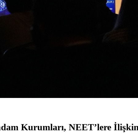
am Kurumları, NEET’lere İlişkin T