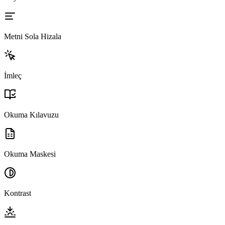
Metni Sola Hizala
İmleç
Okuma Kılavuzu
Okuma Maskesi
Kontrast