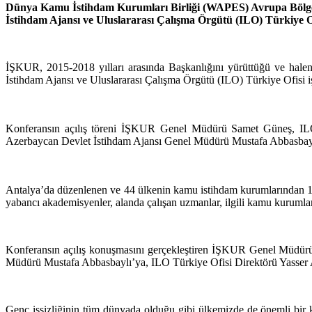
Dünya Kamu İstihdam Kurumları Birliği (WAPES) Avrupa Bölge 
İstihdam Ajansı ve Uluslararası Çalışma Örgütü (ILO) Türkiye Ofi
İŞKUR, 2015-2018 yılları arasında Başkanlığını yürüttüğü ve ha
İstihdam Ajansı ve Uluslararası Çalışma Örgütü (ILO) Türkiye Ofisi i
Konferansın açılış töreni İŞKUR Genel Müdürü Samet Güneş, IL
Azerbaycan Devlet İstihdam Ajansı Genel Müdürü Mustafa Abbasbaylı’
Antalya’da düzenlenen ve 44 ülkenin kamu istihdam kurumlarından 142 
yabancı akademisyenler, alanda çalışan uzmanlar, ilgili kamu kurumları
Konferansın açılış konuşmasını gerçekleştiren İŞKUR Genel Müdürü
Müdürü Mustafa Abbasbaylı’ya, ILO Türkiye Ofisi Direktörü Yasser 
Genç işsizliğinin tüm dünyada olduğu gibi ülkemizde de önemli bir 