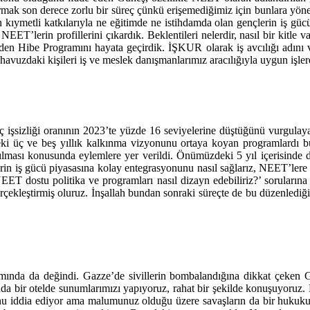
mak son derece zorlu bir süreç çünkü erişemediğimiz için bunlara yöneli
n kıymetli katkılarıyla ne eğitimde ne istihdamda olan gençlerin iş gü
NEET’lerin profillerini çıkardık. Beklentileri nelerdir, nasıl bir kitl
l eden Hibe Programını hayata geçirdik. İŞKUR olarak iş avcılığı adını
vuzdaki kişileri iş ve meslek danışmanlarımız aracılığıyla uygun işle
enç işsizliği oranının 2023’te yüzde 16 seviyelerine düştüğünü vurgula
 üç ve beş yıllık kalkınma vizyonunu ortaya koyan programlardı bu
ırılması konusunda eylemlere yer verildi. Önümüzdeki 5 yıl içerisinde 
 gücü piyasasına kolay entegrasyonunu nasıl sağlarız, NEET’lere yöne
EET dostu politika ve programları nasıl dizayn edebiliriz?’ sorularına 
ni gerçekleştirmiş oluruz. İnşallah bundan sonraki süreçte de bu düzenl
nda da değindi. Gazze’de sivillerin bombalandığına dikkat çeken Gü
ında bir otelde sunumlarımızı yapıyoruz, rahat bir şekilde konuşuyoruz
ğunu iddia ediyor ama malumunuz olduğu üzere savaşların da bir hukuku