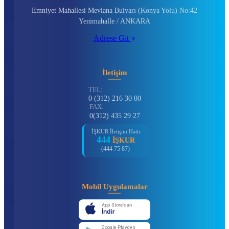
Emniyet Mahallesi Mevlana Bulvarı (Konya Yolu) No:42
Yenimahalle / ANKARA
Adrese Git
İletişim
TEL:
0 (312) 216 30 00
FAX:
0(312) 435 29 27
İŞKUR İletişim Hattı
444
İŞKUR
(444 75 87)
Mobil Uygulamalar
App Store'dan
İndir
Google Play'den