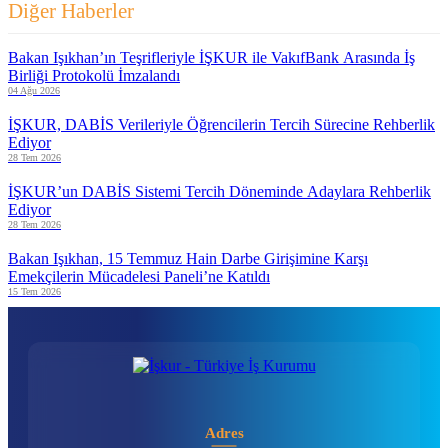
Diğer Haberler
Bakan Işıkhan’ın Teşrifleriyle İŞKUR ile VakıfBank Arasında İş
Birliği Protokolü İmzalandı
04 Ağu 2026
İŞKUR, DABİS Verileriyle Öğrencilerin Tercih Sürecine Rehberlik
Ediyor
28 Tem 2026
İŞKUR’un DABİS Sistemi Tercih Döneminde Adaylara Rehberlik
Ediyor
28 Tem 2026
Bakan Işıkhan, 15 Temmuz Hain Darbe Girişimine Karşı
Emekçilerin Mücadelesi Paneli’ne Katıldı
15 Tem 2026
Adres