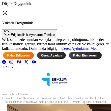
Düşük Doygunluk
Yüksek Doygunluk
Erişilebilirlik Ayarlarını Temizle
Web sitemizde sunulan ve açıkça talep etmiş olduğunuz hizmetler
için kesinlikle gerekli, birinci taraf oturum çerezleri ve kalıcı çerezler
kullanılmaktadır. Daha fazla bilgi için
Çerez Aydınlatma Metni
Kabul Ediyorum
Çerez Ayarları
Kabul Etmiyorum
TR
EN
Ana Sayfa
Haberler
Engelli ve Eski Hükümlü Çalıştırmayan İşverenlerden İdari Para Cezası Olarak Tahsil
Edilen Tutarları Kullanmaya Yetkili Komisyonun 2025/1 Dönem Toplantısı Düzenlendi