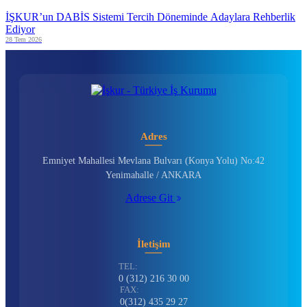
İŞKUR’un DABİS Sistemi Tercih Döneminde Adaylara Rehberlik
Ediyor
28 Tem 2026
Adres
Emniyet Mahallesi Mevlana Bulvarı (Konya Yolu) No:42
Yenimahalle / ANKARA
Adrese Git
İletişim
TEL:
0 (312) 216 30 00
FAX:
0(312) 435 29 27