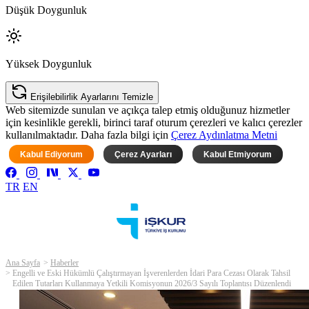
Düşük Doygunluk
Yüksek Doygunluk
Erişilebilirlik Ayarlarını Temizle
Web sitemizde sunulan ve açıkça talep etmiş olduğunuz hizmetler
için kesinlikle gerekli, birinci taraf oturum çerezleri ve kalıcı çerezler
kullanılmaktadır. Daha fazla bilgi için
Çerez Aydınlatma Metni
Kabul Ediyorum
Çerez Ayarları
Kabul Etmiyorum
TR
EN
Ana Sayfa
Haberler
Engelli ve Eski Hükümlü Çalıştırmayan İşverenlerden İdari Para Cezası Olarak Tahsil
Edilen Tutarları Kullanmaya Yetkili Komisyonun 2026/3 Sayılı Toplantısı Düzenlendi