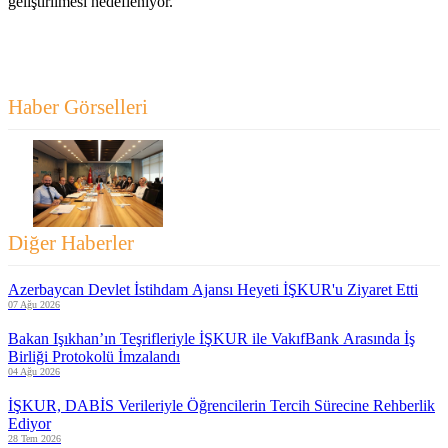
geliştirilmesi hedefleniyor.
Haber Görselleri
Diğer Haberler
Azerbaycan Devlet İstihdam Ajansı Heyeti İŞKUR'u Ziyaret Etti
07 Ağu 2026
Bakan Işıkhan’ın Teşrifleriyle İŞKUR ile VakıfBank Arasında İş
Birliği Protokolü İmzalandı
04 Ağu 2026
İŞKUR, DABİS Verileriyle Öğrencilerin Tercih Sürecine Rehberlik
Ediyor
28 Tem 2026