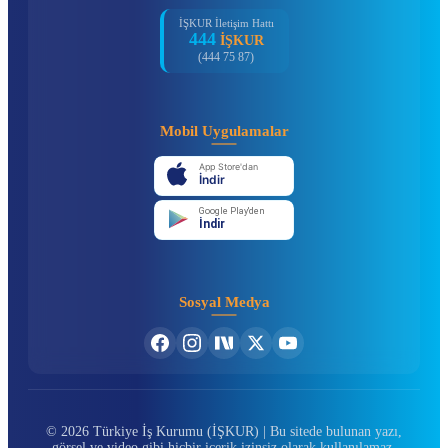
İŞKUR İletişim Hattı
444
İŞKUR
(444 75 87)
Mobil Uygulamalar
App Store'dan
İndir
Google Play'den
İndir
Sosyal Medya
© 2026 Türkiye İş Kurumu (İŞKUR) | Bu sitede bulunan yazı,
görsel ve video gibi hiçbir içerik izinsiz olarak kullanılamaz.