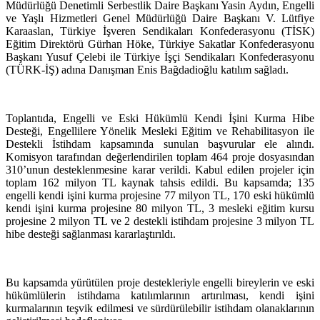
Müdürlüğü Denetimli Serbestlik Daire Başkanı Yasin Aydın, Engelli
ve Yaşlı Hizmetleri Genel Müdürlüğü Daire Başkanı V. Lütfiye
Karaaslan, Türkiye İşveren Sendikaları Konfederasyonu (TİSK)
Eğitim Direktörü Gürhan Höke, Türkiye Sakatlar Konfederasyonu
Başkanı Yusuf Çelebi ile Türkiye İşçi Sendikaları Konfederasyonu
(TÜRK-İŞ) adına Danışman Enis Bağdadioğlu katılım sağladı.
Toplantıda, Engelli ve Eski Hükümlü Kendi İşini Kurma Hibe
Desteği, Engellilere Yönelik Mesleki Eğitim ve Rehabilitasyon ile
Destekli İstihdam kapsamında sunulan başvurular ele alındı.
Komisyon tarafından değerlendirilen toplam 464 proje dosyasından
310’unun desteklenmesine karar verildi. Kabul edilen projeler için
toplam 162 milyon TL kaynak tahsis edildi. Bu kapsamda; 135
engelli kendi işini kurma projesine 77 milyon TL, 170 eski hükümlü
kendi işini kurma projesine 80 milyon TL, 3 mesleki eğitim kursu
projesine 2 milyon TL ve 2 destekli istihdam projesine 3 milyon TL
hibe desteği sağlanması kararlaştırıldı.
Bu kapsamda yürütülen proje destekleriyle engelli bireylerin ve eski
hükümlülerin istihdama katılımlarının artırılması, kendi işini
kurmalarının teşvik edilmesi ve sürdürülebilir istihdam olanaklarının