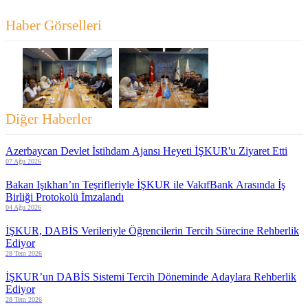
Haber Görselleri
Diğer Haberler
Azerbaycan Devlet İstihdam Ajansı Heyeti İŞKUR'u Ziyaret Etti
07 Ağu 2026
Bakan Işıkhan’ın Teşrifleriyle İŞKUR ile VakıfBank Arasında İş
Birliği Protokolü İmzalandı
04 Ağu 2026
İŞKUR, DABİS Verileriyle Öğrencilerin Tercih Sürecine Rehberlik
Ediyor
28 Tem 2026
İŞKUR’un DABİS Sistemi Tercih Döneminde Adaylara Rehberlik
Ediyor
28 Tem 2026