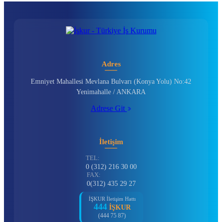
Adres
Emniyet Mahallesi Mevlana Bulvarı (Konya Yolu) No:42
Yenimahalle / ANKARA
Adrese Git
İletişim
TEL:
0 (312) 216 30 00
FAX:
0(312) 435 29 27
İŞKUR İletişim Hattı
444
İŞKUR
(444 75 87)