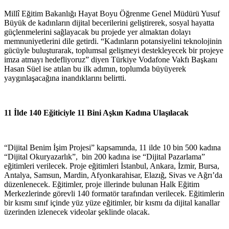
Millî Eğitim Bakanlığı Hayat Boyu Öğrenme Genel Müdürü Yusuf
Büyük de kadınların dijital becerilerini geliştirerek, sosyal hayatta
güçlenmelerini sağlayacak bu projede yer almaktan dolayı
memnuniyetlerini dile getirdi. “Kadınların potansiyelini teknolojinin
gücüyle buluşturarak, toplumsal gelişmeyi destekleyecek bir projeye
imza atmayı hedefliyoruz” diyen Türkiye Vodafone Vakfı Başkanı
Hasan Süel ise atılan bu ilk adımın, toplumda büyüyerek
yaygınlaşacağına inandıklarını belirtti.
11 İlde 140 Eğiticiyle 11 Bini Aşkın Kadına Ulaşılacak
“Dijital Benim İşim Projesi” kapsamında, 11 ilde 10 bin 500 kadına
“Dijital Okuryazarlık”, bin 200 kadına ise “Dijital Pazarlama”
eğitimleri verilecek. Proje eğitimleri İstanbul, Ankara, İzmir, Bursa,
Antalya, Samsun, Mardin, Afyonkarahisar, Elazığ, Sivas ve Ağrı’da
düzenlenecek. Eğitimler, proje illerinde bulunan Halk Eğitim
Merkezlerinde görevli 140 formatör tarafından verilecek. Eğitimlerin
bir kısmı sınıf içinde yüz yüze eğitimler, bir kısmı da dijital kanallar
üzerinden izlenecek videolar şeklinde olacak.