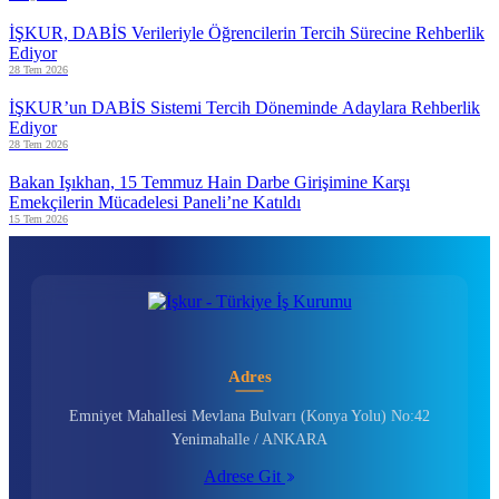
İŞKUR, DABİS Verileriyle Öğrencilerin Tercih Sürecine Rehberlik
Ediyor
28 Tem 2026
İŞKUR’un DABİS Sistemi Tercih Döneminde Adaylara Rehberlik
Ediyor
28 Tem 2026
Bakan Işıkhan, 15 Temmuz Hain Darbe Girişimine Karşı
Emekçilerin Mücadelesi Paneli’ne Katıldı
15 Tem 2026
Adres
Emniyet Mahallesi Mevlana Bulvarı (Konya Yolu) No:42
Yenimahalle / ANKARA
Adrese Git