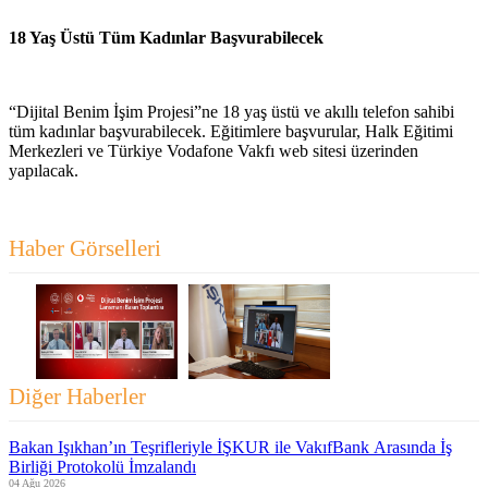
18 Yaş Üstü Tüm Kadınlar Başvurabilecek
“Dijital Benim İşim Projesi”ne 18 yaş üstü ve akıllı telefon sahibi
tüm kadınlar başvurabilecek. Eğitimlere başvurular, Halk Eğitimi
Merkezleri ve Türkiye Vodafone Vakfı web sitesi üzerinden
yapılacak.
Haber Görselleri
Diğer Haberler
Bakan Işıkhan’ın Teşrifleriyle İŞKUR ile VakıfBank Arasında İş
Birliği Protokolü İmzalandı
04 Ağu 2026