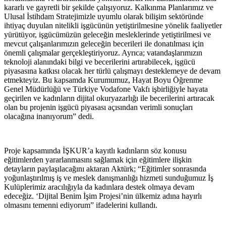
kararlı ve gayretli bir şekilde çalışıyoruz. Kalkınma Planlarımız ve
Ulusal İstihdam Stratejimizle uyumlu olarak bilişim sektöründe
ihtiyaç duyulan nitelikli işgücünün yetiştirilmesine yönelik faaliyetler
yürütüyor, işgücümüzün geleceğin mesleklerinde yetiştirilmesi ve
mevcut çalışanlarımızın geleceğin becerileri ile donatılması için
önemli çalışmalar gerçekleştiriyoruz. Ayrıca; vatandaşlarımızın
teknoloji alanındaki bilgi ve becerilerini artırabilecek, işgücü
piyasasına katkısı olacak her türlü çalışmayı desteklemeye de devam
etmekteyiz. Bu kapsamda Kurumumuz, Hayat Boyu Öğrenme
Genel Müdürlüğü ve Türkiye Vodafone Vakfı işbirliğiyle hayata
geçirilen ve kadınların dijital okuryazarlığı ile becerilerini artıracak
olan bu projenin işgücü piyasası açısından verimli sonuçları
olacağına inanıyorum” dedi.
Proje kapsamında İŞKUR’a kayıtlı kadınların söz konusu
eğitimlerden yararlanmasını sağlamak için eğitimlere ilişkin
detayların paylaşılacağını aktaran Aktürk; “Eğitimler sonrasında
yoğunlaştırılmış iş ve meslek danışmanlığı hizmeti sunduğumuz İş
Kulüplerimiz aracılığıyla da kadınlara destek olmaya devam
edeceğiz. ‘Dijital Benim İşim Projesi’nin ülkemiz adına hayırlı
olmasını temenni ediyorum” ifadelerini kullandı.