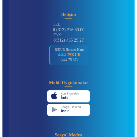
İletişim
TEL:
0 (312) 216 30 00
FAX:
0(312) 435 29 27
İŞKUR İletişim Hattı
444
İŞKUR
(444 75 87)
Mobil Uygulamalar
App Store'dan
İndir
Google Play'den
İndir
Sosyal Medya