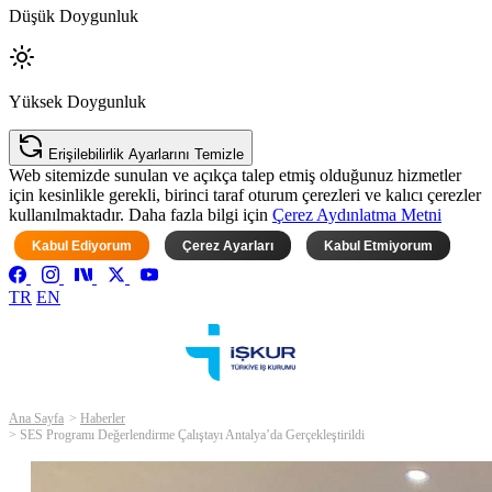
Düşük Doygunluk
Yüksek Doygunluk
Erişilebilirlik Ayarlarını Temizle
Web sitemizde sunulan ve açıkça talep etmiş olduğunuz hizmetler
için kesinlikle gerekli, birinci taraf oturum çerezleri ve kalıcı çerezler
kullanılmaktadır. Daha fazla bilgi için
Çerez Aydınlatma Metni
Kabul Ediyorum
Çerez Ayarları
Kabul Etmiyorum
TR
EN
Ana Sayfa
Haberler
SES Programı Değerlendirme Çalıştayı Antalya’da Gerçekleştirildi