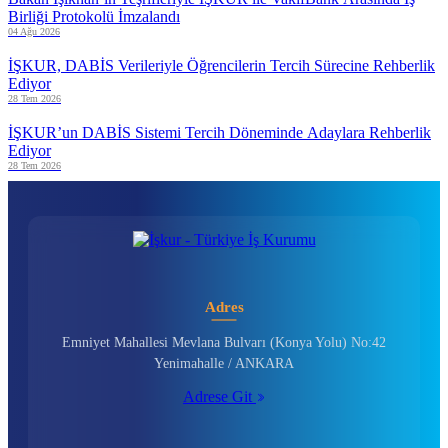
Birliği Protokolü İmzalandı
04 Ağu 2026
İŞKUR, DABİS Verileriyle Öğrencilerin Tercih Sürecine Rehberlik
Ediyor
28 Tem 2026
İŞKUR’un DABİS Sistemi Tercih Döneminde Adaylara Rehberlik
Ediyor
28 Tem 2026
Adres
Emniyet Mahallesi Mevlana Bulvarı (Konya Yolu) No:42
Yenimahalle / ANKARA
Adrese Git