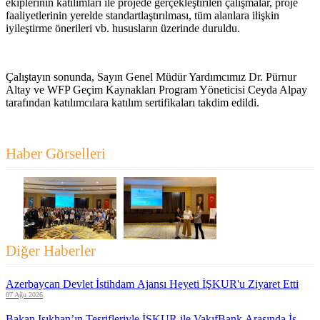
ekiplerinin katılımları ile projede gerçekleştirilen çalışmalar, proje
faaliyetlerinin yerelde standartlaştırılması, tüm alanlara ilişkin
iyileştirme önerileri vb. hususların üzerinde duruldu.
Çalıştayın sonunda, Sayın Genel Müdür Yardımcımız Dr. Pürnur
Altay ve WFP Geçim Kaynakları Program Yöneticisi Ceyda Alpay
tarafından katılımcılara katılım sertifikaları takdim edildi.
Haber Görselleri
Diğer Haberler
Azerbaycan Devlet İstihdam Ajansı Heyeti İŞKUR'u Ziyaret Etti
07 Ağu 2026
Bakan Işıkhan’ın Teşrifleriyle İŞKUR ile VakıfBank Arasında İş