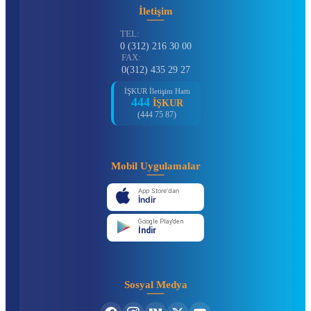
İletişim
TEL:
0 (312) 216 30 00
FAX:
0(312) 435 29 27
İŞKUR İletişim Hattı
444
İŞKUR
(444 75 87)
Mobil Uygulamalar
App Store'dan
İndir
Google Play'den
İndir
Sosyal Medya