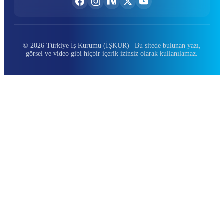
© 2026 Türkiye İş Kurumu (İŞKUR) | Bu sitede bulunan yazı,
görsel ve video gibi hiçbir içerik izinsiz olarak kullanılamaz.