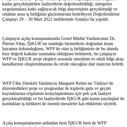
kadar gerçekleştirilen faaliyetlerin değerlendirildiği, süregelen
uygulamalara katkı sağlayacak bilgi alışverişinin gerçekleştiği ve
ortaklar arası iş birliğinin güçlenmesini hedefleyen Değerlendirme
Çalıştayı 29 – 30 Mart 2022 tarihlerinde Antalya’da yapıldı.
Çalıştayın açılış konuşmalarında Genel Müdür Yardımcımız Dr.
Pürnur Altay, İŞKUR’un sunduğu hizmetlerin doğrudan insan
hayatına dokunduğunu, WFP ile olan iş birliğimizin de bu alanda
bize değerli katkılar sunmakta olduğunu belirterek, bu çalıştayın
WFP ve İŞKUR proje ekipleri arasında sinerjinin ve etkili bilgi akışı
kanallarının oluşturulmasına da vesile olacağına dair inancını belirtti.
WFP Ülke Direktör Yardımcısı Margaret Rehm ise Türkiye’de
düzenledikleri proje ve programlar ile kişilerin gıda ve geçim
kaynaklarına erişiminin kolaylaştırılması için pek çok faaliyet
gerçekleştirildiği ve bu faaliyetlerde İŞKUR gibi kamu paydaşları ile
kurdukları iş birlikleri ile önemli mesafeler kat ettiklerini söyledi.
Açılış konuşmalarının ardından hem İŞKUR hem de WFP