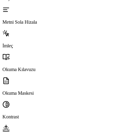
Metni Sola Hizala
İmleç
Okuma Kılavuzu
Okuma Maskesi
Kontrast