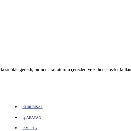
sinlikle gerekli, birinci taraf oturum çerezleri ve kalıcı çerezler kullan
KURUMSAL
İŞ ARAYAN
İŞVEREN