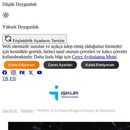
Düşük Doygunluk
Yüksek Doygunluk
Erişilebilirlik Ayarlarını Temizle
Web sitemizde sunulan ve açıkça talep etmiş olduğunuz hizmetler
için kesinlikle gerekli, birinci taraf oturum çerezleri ve kalıcı çerezler
kullanılmaktadır. Daha fazla bilgi için
Çerez Aydınlatma Metni
Kabul Ediyorum
Çerez Ayarları
Kabul Etmiyorum
TR
EN
Ana Sayfa
Haberler
WAPES 12’nci Dünya Kongresi Estonya’da Düzenlendi