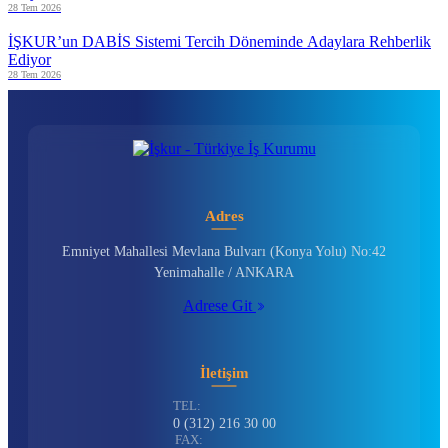
28 Tem 2026
İŞKUR’un DABİS Sistemi Tercih Döneminde Adaylara Rehberlik
Ediyor
28 Tem 2026
Adres
Emniyet Mahallesi Mevlana Bulvarı (Konya Yolu) No:42
Yenimahalle / ANKARA
Adrese Git
İletişim
TEL:
0 (312) 216 30 00
FAX: