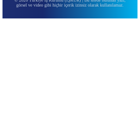
© 2026 Türkiye İş Kurumu (İŞKUR) | Bu sitede bulunan yazı,
görsel ve video gibi hiçbir içerik izinsiz olarak kullanılamaz.