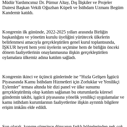
Müdür Yardımcımız Dr. Pürnur Altay, Dış İlişkiler ve Projeler
Dairesi Başkan Vekili Oğuzhan Küpeli ve İstihdam Uzmanı Begüm
Kandemir katıldı.
Kongrenin ilk gününde, 2022-2025 yılları arasında Birliğin
başkanlığını ve yönetim kurulu üyeliğini yürütecek ülkelerin
belirlenmesi amacıyla gerçekleştirilen genel kurul toplantısında,
İŞKUR heyeti hem yeni üyelerin seçimine hem de birliğin önceki
dönem faaliyetlerinin onaylanmasına ilişkin gerçekleştirilen
oylamalara ülkemiz adına katılım sağladı.
Kongrenin ikinci ve üçüncü günlerinde ise “Hızla Gelişen İşgücü
Piyasasında Kamu İstihdam Hizmetleri için Zorluklar ve Yenilikçi
Eylemler” teması altında bir dizi panel ve ülke sunumu
gerçekleştirilmiş olup katılım sağlanan bu oturumlarda küresel
gündemin takibi, işgücü piyasasına yönelik yenilikçi uygulamalar ve
kamu istihdam kurumlarının faaliyetlerine ilişkin ayrıntılı bilgilere
erişim imkânı elde edildi.
Son olarak, kongre süresince dünyanın farklı bölgelerinden pek çok