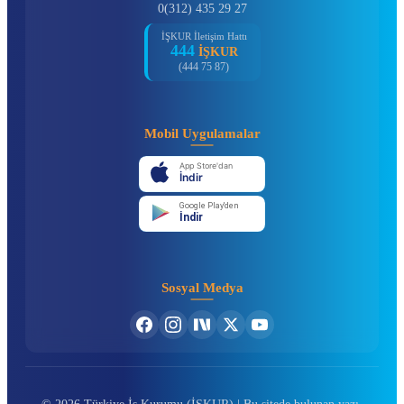
0(312) 435 29 27
İŞKUR İletişim Hattı
444
İŞKUR
(444 75 87)
Mobil Uygulamalar
App Store'dan
İndir
Google Play'den
İndir
Sosyal Medya