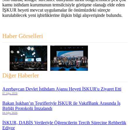
kamu istihdam kurumunun temsilcisiyle görüşme olanağı elde eden
İŞKUR heyeti mevcut uygulamalar ile önümüzdeki süreçte
kurulabilecek yeni işbirliklerine ilişkin bilgi alışverişinde bulundu.
Haber Görselleri
Diğer Haberler
Azerbaycan Devlet İstihdam Ajansı Heyeti İŞKUR'u Ziyaret Etti
07 Ağu 2026
Bakan Işıkhan’ın Teşrifleriyle İŞKUR ile VakıfBank Arasında İş
Birliği Protokolü İmzalandı
04 Ağu 2026
İŞKUR, DABİS Verileriyle Öğrencilerin Tercih Sürecine Rehberlik
Ediyor