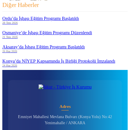
Diğer Haberler
Ordu’da İşbaşı Eğitim Programı Başlatıldı
28 Tem 2026
Osmaniye’de İşbaşı Eğitim Programı Düzenlendi
21 Tem 2026
Aksaray’da İşbaşı Eğitim Programı Başlatıldı
26 Haz 2026
Konya’da NİYEP Kapsamında İş Birliği Protokolü İmzalandı
24 Haz 2026
Adres
Emniyet Mahallesi Mevlana Bulvarı (Konya Yolu) No:42
Yenimahalle / ANKARA