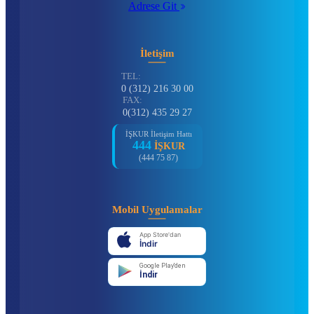
Adrese Git
İletişim
TEL:
0 (312) 216 30 00
FAX:
0(312) 435 29 27
İŞKUR İletişim Hattı
444
İŞKUR
(444 75 87)
Mobil Uygulamalar
App Store'dan
İndir
Google Play'den
İndir