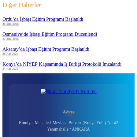
Diğer Haberler
Ordu’da İşbaşı Eğitim Programı Başlatıldı
28 Tem 2026
Osmaniye’de İşbaşı Eğitim Programı Düzenlendi
21 Tem 2026
Aksaray’da İşbaşı Eğitim Programı Başlatıldı
26 Haz 2026
Konya’da NİYEP Kapsamında İş Birliği Protokolü İmzalandı
24 Haz 2026
Adres
Emniyet Mahallesi Mevlana Bulvarı (Konya Yolu) No:42
Yenimahalle / ANKARA