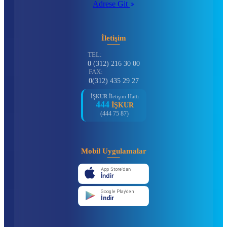
Adrese Git
İletişim
TEL:
0 (312) 216 30 00
FAX:
0(312) 435 29 27
İŞKUR İletişim Hattı
444
İŞKUR
(444 75 87)
Mobil Uygulamalar
App Store'dan
İndir
Google Play'den
İndir