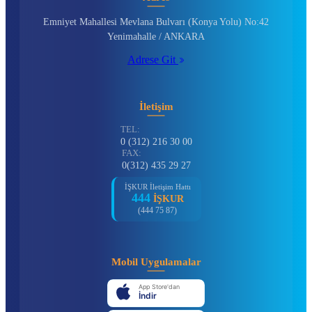
Emniyet Mahallesi Mevlana Bulvarı (Konya Yolu) No:42
Yenimahalle / ANKARA
Adrese Git
İletişim
TEL:
0 (312) 216 30 00
FAX:
0(312) 435 29 27
İŞKUR İletişim Hattı
444
İŞKUR
(444 75 87)
Mobil Uygulamalar
App Store'dan
İndir