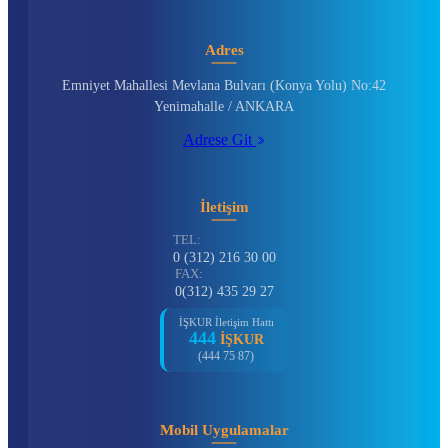
Adres
Emniyet Mahallesi Mevlana Bulvarı (Konya Yolu) No:42
Yenimahalle / ANKARA
Adrese Git
İletişim
TEL:
0 (312) 216 30 00
FAX:
0(312) 435 29 27
İŞKUR İletişim Hattı
444
İŞKUR
(444 75 87)
Mobil Uygulamalar