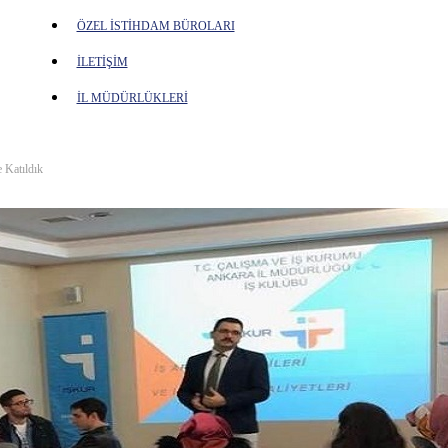
ÖZEL İSTİHDAM BÜROLARI
İLETİŞİM
İL MÜDÜRLÜKLERİ
e Katıldık