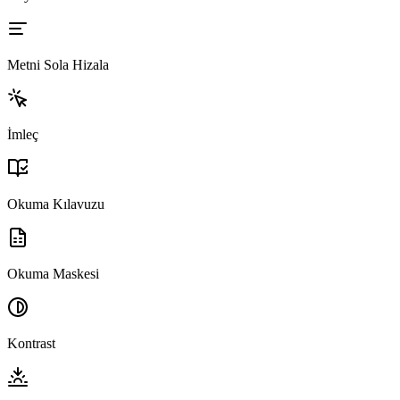
Metni Sola Hizala
İmleç
Okuma Kılavuzu
Okuma Maskesi
Kontrast