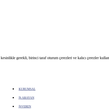
sinlikle gerekli, birinci taraf oturum çerezleri ve kalıcı çerezler kullan
KURUMSAL
İŞ ARAYAN
İŞVEREN