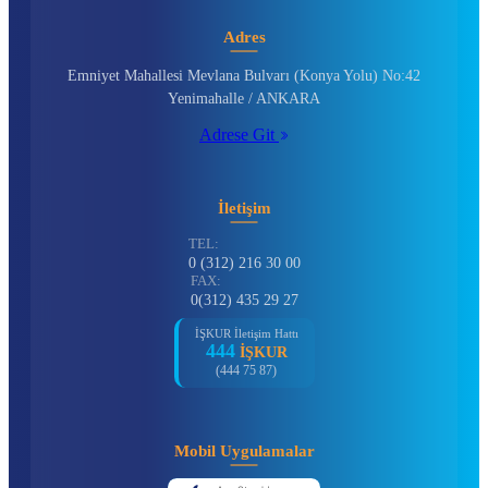
Adres
Emniyet Mahallesi Mevlana Bulvarı (Konya Yolu) No:42
Yenimahalle / ANKARA
Adrese Git
İletişim
TEL:
0 (312) 216 30 00
FAX:
0(312) 435 29 27
İŞKUR İletişim Hattı
444
İŞKUR
(444 75 87)
Mobil Uygulamalar