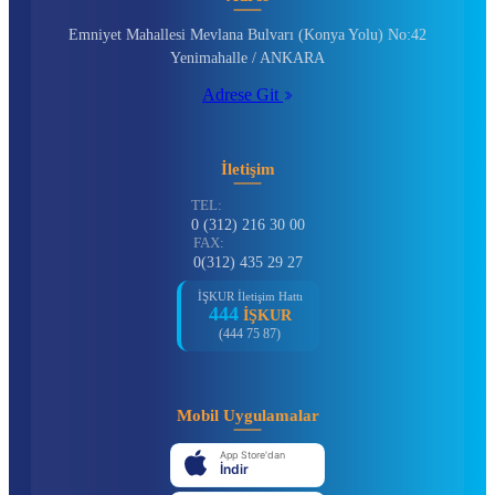
Emniyet Mahallesi Mevlana Bulvarı (Konya Yolu) No:42
Yenimahalle / ANKARA
Adrese Git
İletişim
TEL:
0 (312) 216 30 00
FAX:
0(312) 435 29 27
İŞKUR İletişim Hattı
444
İŞKUR
(444 75 87)
Mobil Uygulamalar
App Store'dan
İndir