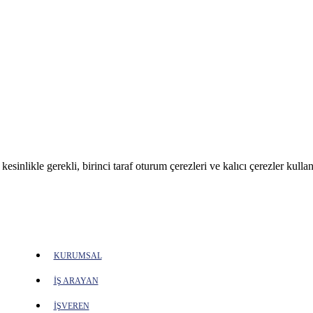
sinlikle gerekli, birinci taraf oturum çerezleri ve kalıcı çerezler kullan
KURUMSAL
İŞ ARAYAN
İŞVEREN