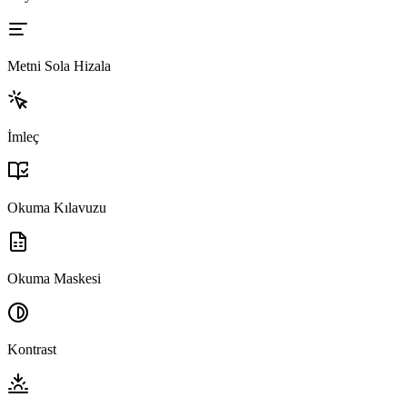
Metni Sola Hizala
İmleç
Okuma Kılavuzu
Okuma Maskesi
Kontrast