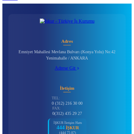
Adres
Emniyet Mahallesi Mevlana Bulvarı (Konya Yolu) No:42
Yenimahalle / ANKARA
Adrese Git
İletişim
TEL:
0 (312) 216 30 00
FAX:
0(312) 435 29 27
İŞKUR İletişim Hattı
444
İŞKUR
(444 75 87)