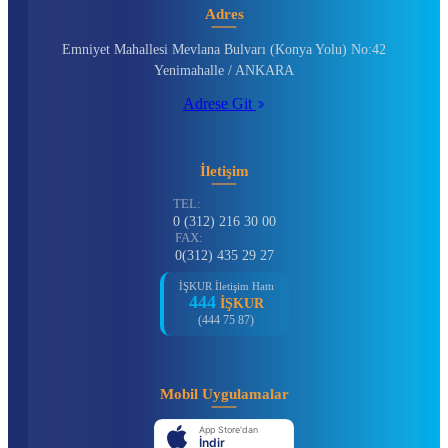
Adres
Emniyet Mahallesi Mevlana Bulvarı (Konya Yolu) No:42
Yenimahalle / ANKARA
Adrese Git
İletişim
TEL:
0 (312) 216 30 00
FAX:
0(312) 435 29 27
İŞKUR İletişim Hattı
444
İŞKUR
(444 75 87)
Mobil Uygulamalar
App Store'dan
İndir