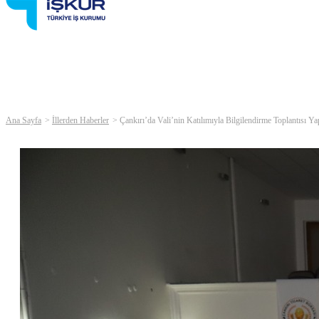
Ana Sayfa
İllerden Haberler
Çankırı’da Vali’nin Katılımıyla Bilgilendirme Toplantısı Ya