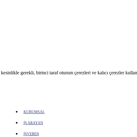
sinlikle gerekli, birinci taraf oturum çerezleri ve kalıcı çerezler kullan
KURUMSAL
İŞ ARAYAN
İŞVEREN