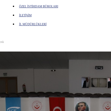
ÖZEL İSTİHDAM BÜROLARI
İLETİŞİM
İL MÜDÜRLÜKLERİ
ptık