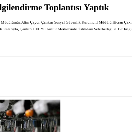
lgilendirme Toplantısı Yaptık
mu İl Müdürümüz Alim Çaycı, Çankırı Sosyal Güvenlik Kurumu İl Müdürü Hicran Çakm
ılımlarıyla, Çankırı 100. Yıl Kültür Merkezinde "İstihdam Seferberliği 2019" bilgi