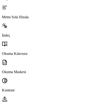
Metni Sola Hizala
İmleç
Okuma Kılavuzu
Okuma Maskesi
Kontrast