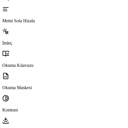
Metni Sola Hizala
İmleç
Okuma Kılavuzu
Okuma Maskesi
Kontrast