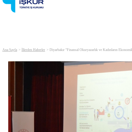
Ana Sayfa
İllerden Haberler
Diyarbakır “Finansal Okuryazarlık ve Kadınların Ekonomi