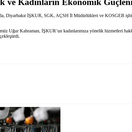
ık ve Kadınların Ekonomik Güçlenm
nda, Diyarbakır İŞKUR, SGK, AÇSH İl Müdürlükleri ve KOSGEB işbirli
üz Uğur Kahraman, İŞKUR’un kadınlarımıza yönelik hizmetleri hakkın
ekleştirdi.