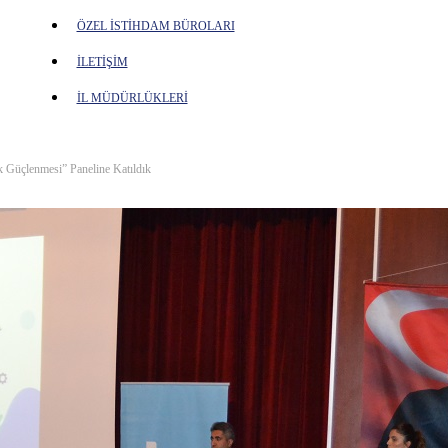
ÖZEL İSTİHDAM BÜROLARI
İLETİŞİM
İL MÜDÜRLÜKLERİ
k Güçlenmesi” Paneline Katıldık