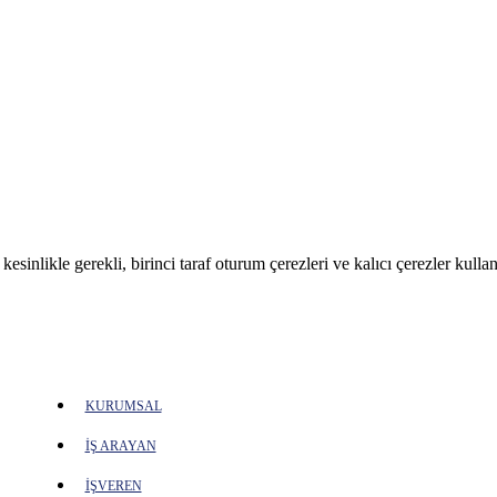
sinlikle gerekli, birinci taraf oturum çerezleri ve kalıcı çerezler kullan
KURUMSAL
İŞ ARAYAN
İŞVEREN