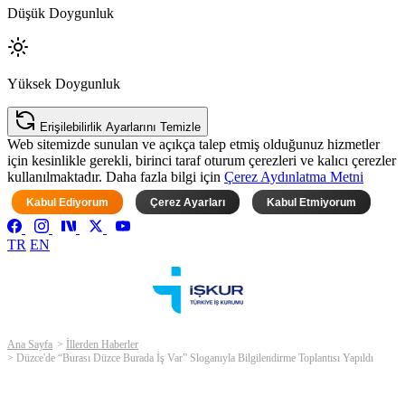
Düşük Doygunluk
Yüksek Doygunluk
Erişilebilirlik Ayarlarını Temizle
Web sitemizde sunulan ve açıkça talep etmiş olduğunuz hizmetler
için kesinlikle gerekli, birinci taraf oturum çerezleri ve kalıcı çerezler
kullanılmaktadır. Daha fazla bilgi için
Çerez Aydınlatma Metni
Kabul Ediyorum
Çerez Ayarları
Kabul Etmiyorum
TR
EN
Ana Sayfa
İllerden Haberler
Düzce'de “Burası Düzce Burada İş Var” Sloganıyla Bilgilendirme Toplantısı Yapıldı