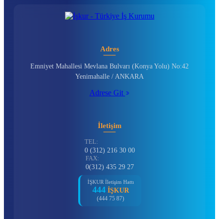
Adres
Emniyet Mahallesi Mevlana Bulvarı (Konya Yolu) No:42
Yenimahalle / ANKARA
Adrese Git
İletişim
TEL:
0 (312) 216 30 00
FAX:
0(312) 435 29 27
İŞKUR İletişim Hattı
444
İŞKUR
(444 75 87)