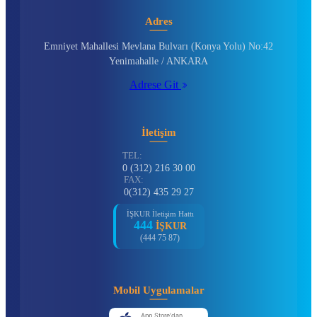
Adres
Emniyet Mahallesi Mevlana Bulvarı (Konya Yolu) No:42
Yenimahalle / ANKARA
Adrese Git
İletişim
TEL:
0 (312) 216 30 00
FAX:
0(312) 435 29 27
İŞKUR İletişim Hattı
444
İŞKUR
(444 75 87)
Mobil Uygulamalar
App Store'dan