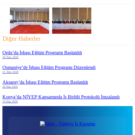
Diğer Haberler
Ordu’da İşbaşı Eğitim Programı Başlatıldı
28 Tem 2026
Osmaniye’de İşbaşı Eğitim Programı Düzenlendi
21 Tem 2026
Aksaray’da İşbaşı Eğitim Programı Başlatıldı
26 Haz 2026
Konya’da NİYEP Kapsamında İş Birliği Protokolü İmzalandı
24 Haz 2026