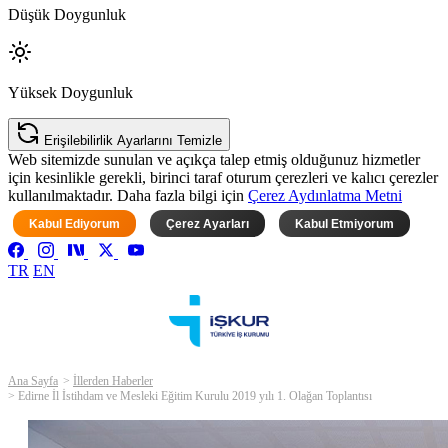
Düşük Doygunluk
Yüksek Doygunluk
Erişilebilirlik Ayarlarını Temizle
Web sitemizde sunulan ve açıkça talep etmiş olduğunuz hizmetler
için kesinlikle gerekli, birinci taraf oturum çerezleri ve kalıcı çerezler
kullanılmaktadır. Daha fazla bilgi için
Çerez Aydınlatma Metni
Kabul Ediyorum
Çerez Ayarları
Kabul Etmiyorum
TR
EN
Ana Sayfa
İllerden Haberler
Edirne İl İstihdam ve Mesleki Eğitim Kurulu 2019 yılı 1. Olağan Toplantısı