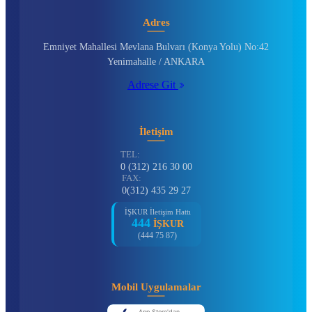
Adres
Emniyet Mahallesi Mevlana Bulvarı (Konya Yolu) No:42
Yenimahalle / ANKARA
Adrese Git
İletişim
TEL:
0 (312) 216 30 00
FAX:
0(312) 435 29 27
İŞKUR İletişim Hattı
444
İŞKUR
(444 75 87)
Mobil Uygulamalar
App Store'dan