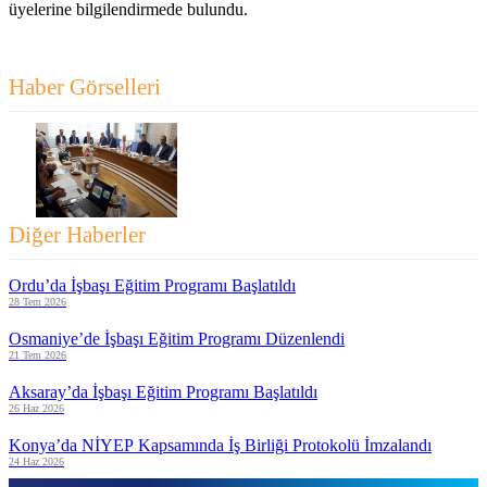
üyelerine bilgilendirmede bulundu.
Haber Görselleri
Diğer Haberler
Ordu’da İşbaşı Eğitim Programı Başlatıldı
28 Tem 2026
Osmaniye’de İşbaşı Eğitim Programı Düzenlendi
21 Tem 2026
Aksaray’da İşbaşı Eğitim Programı Başlatıldı
26 Haz 2026
Konya’da NİYEP Kapsamında İş Birliği Protokolü İmzalandı
24 Haz 2026