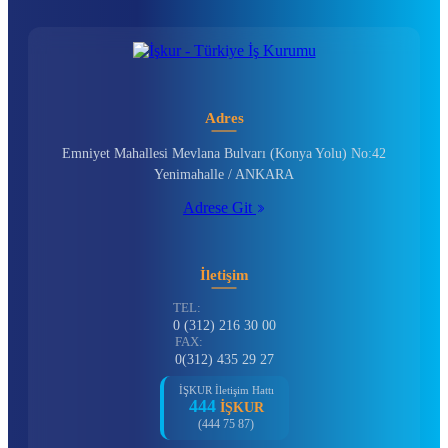
Adres
Emniyet Mahallesi Mevlana Bulvarı (Konya Yolu) No:42
Yenimahalle / ANKARA
Adrese Git
İletişim
TEL:
0 (312) 216 30 00
FAX:
0(312) 435 29 27
İŞKUR İletişim Hattı
444
İŞKUR
(444 75 87)