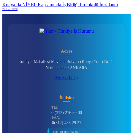
Konya’da NİYEP Kapsamında İş Birliği Protokolü İmzalandı
24 Haz 2026
Adres
Emniyet Mahallesi Mevlana Bulvarı (Konya Yolu) No:42
Yenimahalle / ANKARA
Adrese Git
İletişim
TEL:
0 (312) 216 30 00
FAX:
0(312) 435 29 27
İŞKUR İletişim Hattı