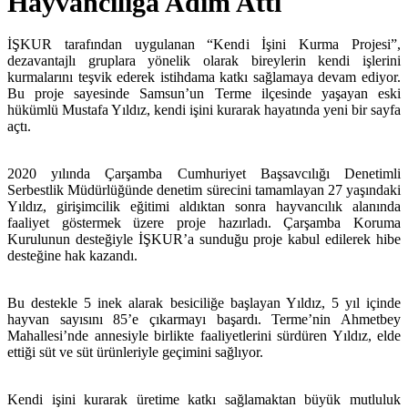
Hayvancılığa Adım Attı
İŞKUR tarafından uygulanan “Kendi İşini Kurma Projesi”,
dezavantajlı gruplara yönelik olarak bireylerin kendi işlerini
kurmalarını teşvik ederek istihdama katkı sağlamaya devam ediyor.
Bu proje sayesinde Samsun’un Terme ilçesinde yaşayan eski
hükümlü Mustafa Yıldız, kendi işini kurarak hayatında yeni bir sayfa
açtı.
2020 yılında Çarşamba Cumhuriyet Başsavcılığı Denetimli
Serbestlik Müdürlüğünde denetim sürecini tamamlayan 27 yaşındaki
Yıldız, girişimcilik eğitimi aldıktan sonra hayvancılık alanında
faaliyet göstermek üzere proje hazırladı. Çarşamba Koruma
Kurulunun desteğiyle İŞKUR’a sunduğu proje kabul edilerek hibe
desteğine hak kazandı.
Bu destekle 5 inek alarak besiciliğe başlayan Yıldız, 5 yıl içinde
hayvan sayısını 85’e çıkarmayı başardı. Terme’nin Ahmetbey
Mahallesi’nde annesiyle birlikte faaliyetlerini sürdüren Yıldız, elde
ettiği süt ve süt ürünleriyle geçimini sağlıyor.
Kendi işini kurarak üretime katkı sağlamaktan büyük mutluluk