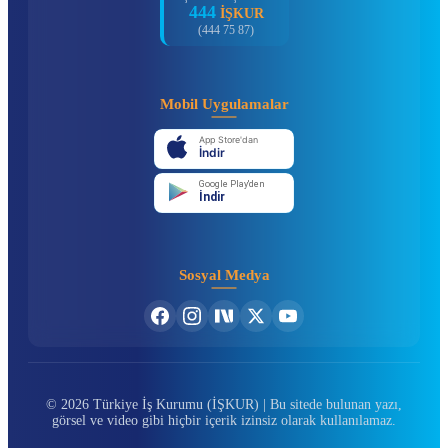
444
İŞKUR
(444 75 87)
Mobil Uygulamalar
App Store'dan
İndir
Google Play'den
İndir
Sosyal Medya
© 2026 Türkiye İş Kurumu (İŞKUR) | Bu sitede bulunan yazı,
görsel ve video gibi hiçbir içerik izinsiz olarak kullanılamaz.