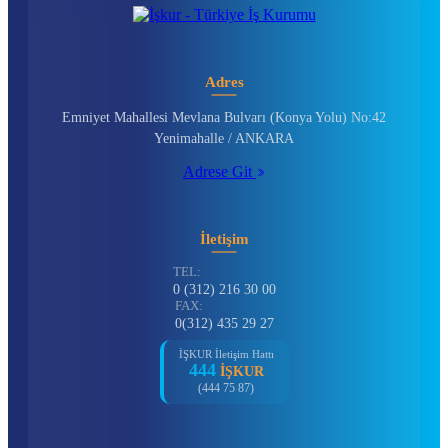
Adres
Emniyet Mahallesi Mevlana Bulvarı (Konya Yolu) No:42
Yenimahalle / ANKARA
Adrese Git
İletişim
TEL:
0 (312) 216 30 00
FAX:
0(312) 435 29 27
İŞKUR İletişim Hattı
444
İŞKUR
(444 75 87)