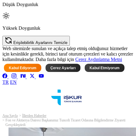
Düşük Doygunluk
Yüksek Doygunluk
Erişilebilirlik Ayarlarını Temizle
Web sitemizde sunulan ve açıkça talep etmiş olduğunuz hizmetler
için kesinlikle gerekli, birinci taraf oturum çerezleri ve kalıcı çerezler
kullanılmaktadır. Daha fazla bilgi için
Çerez Aydınlatma Metni
Kabul Ediyorum
Çerez Ayarları
Kabul Etmiyorum
TR
EN
Ana Sayfa
İllerden Haberler
Fon ve Aktüerya Dairesi Başkanımız Tunceli Ticaret Odasına Bilgilendirme Ziyareti
Gerçekleştirdi