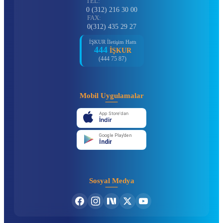
TEL:
0 (312) 216 30 00
FAX:
0(312) 435 29 27
İŞKUR İletişim Hattı
444
İŞKUR
(444 75 87)
Mobil Uygulamalar
App Store'dan
İndir
Google Play'den
İndir
Sosyal Medya