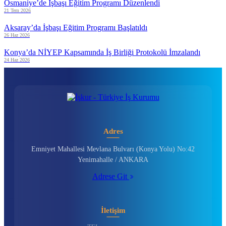
Osmaniye’de İşbaşı Eğitim Programı Düzenlendi
21 Tem 2026
Aksaray’da İşbaşı Eğitim Programı Başlatıldı
26 Haz 2026
Konya’da NİYEP Kapsamında İş Birliği Protokolü İmzalandı
24 Haz 2026
Adres
Emniyet Mahallesi Mevlana Bulvarı (Konya Yolu) No:42
Yenimahalle / ANKARA
Adrese Git
İletişim