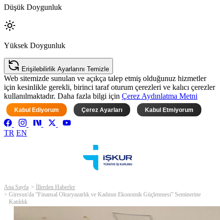
Düşük Doygunluk
Yüksek Doygunluk
Erişilebilirlik Ayarlarını Temizle
Web sitemizde sunulan ve açıkça talep etmiş olduğunuz hizmetler
için kesinlikle gerekli, birinci taraf oturum çerezleri ve kalıcı çerezler
kullanılmaktadır. Daha fazla bilgi için
Çerez Aydınlatma Metni
Kabul Ediyorum
Çerez Ayarları
Kabul Etmiyorum
TR
EN
Ana Sayfa
İllerden Haberler
Giresun'da “Finansal Okuryazarlık ve Kadının Ekonomik Güçlenmesi” Seminerine
Katıldık