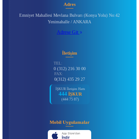
Adres
Emniyet Mahallesi Mevlana Bulvarı (Konya Yolu) No:42
Yenimahalle / ANKARA
Adrese Git
İletişim
TEL:
0 (312) 216 30 00
FAX:
0(312) 435 29 27
İŞKUR İletişim Hattı
444
İŞKUR
(444 75 87)
Mobil Uygulamalar
App Store'dan
İndir