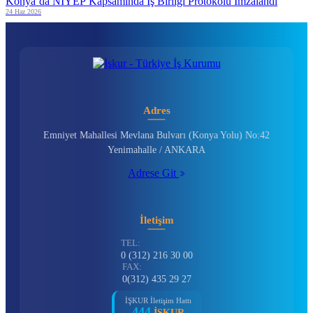
Konya’da NİYEP Kapsamında İş Birliği Protokolü İmzalandı
24 Haz 2026
Adres
Emniyet Mahallesi Mevlana Bulvarı (Konya Yolu) No:42
Yenimahalle / ANKARA
Adrese Git
İletişim
TEL:
0 (312) 216 30 00
FAX:
0(312) 435 29 27
İŞKUR İletişim Hattı
444
İŞKUR