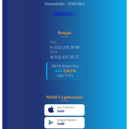
Yenimahalle / ANKARA
Adrese Git
İletişim
TEL:
0 (312) 216 30 00
FAX:
0(312) 435 29 27
İŞKUR İletişim Hattı
444
İŞKUR
(444 75 87)
Mobil Uygulamalar
App Store'dan
İndir
Google Play'den
İndir