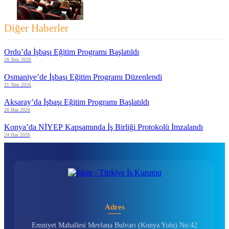
Diğer Haberler
Ordu’da İşbaşı Eğitim Programı Başlatıldı
28 Tem 2026
Osmaniye’de İşbaşı Eğitim Programı Düzenlendi
21 Tem 2026
Aksaray’da İşbaşı Eğitim Programı Başlatıldı
26 Haz 2026
Konya’da NİYEP Kapsamında İş Birliği Protokolü İmzalandı
24 Haz 2026
Adres
Emniyet Mahallesi Mevlana Bulvarı (Konya Yolu) No:42