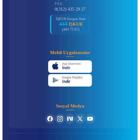
FAX:
0(312) 435 29 27
İŞKUR İletişim Hattı
444
İŞKUR
(444 75 87)
Mobil Uygulamalar
App Store'dan
İndir
Google Play'den
İndir
Sosyal Medya