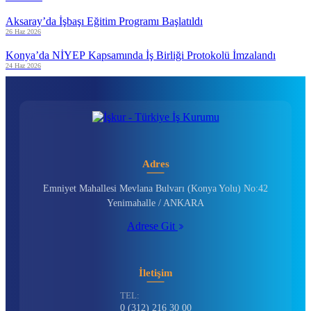
Aksaray’da İşbaşı Eğitim Programı Başlatıldı
26 Haz 2026
Konya’da NİYEP Kapsamında İş Birliği Protokolü İmzalandı
24 Haz 2026
Adres
Emniyet Mahallesi Mevlana Bulvarı (Konya Yolu) No:42
Yenimahalle / ANKARA
Adrese Git
İletişim
TEL:
0 (312) 216 30 00