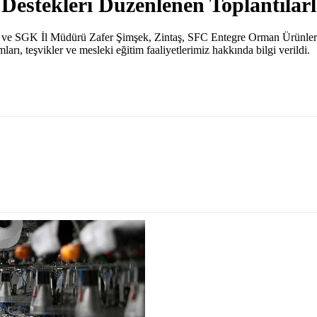
stekleri Düzenlenen Toplantılarla
SGK İl Müdürü Zafer Şimşek, Zintaş, SFC Entegre Orman Ürünleri ve Üna
ı, teşvikler ve mesleki eğitim faaliyetlerimiz hakkında bilgi verildi.