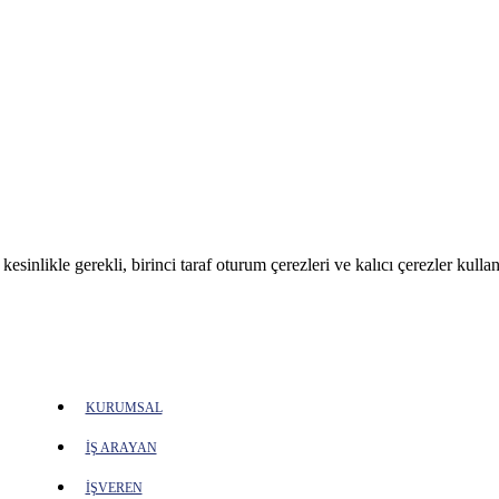
sinlikle gerekli, birinci taraf oturum çerezleri ve kalıcı çerezler kullan
KURUMSAL
İŞ ARAYAN
İŞVEREN