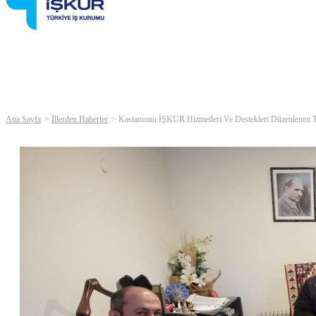
Ana Sayfa
İllerden Haberler
Kastamonu İŞKUR Hizmetleri Ve Destekleri Düzenlenen Topl