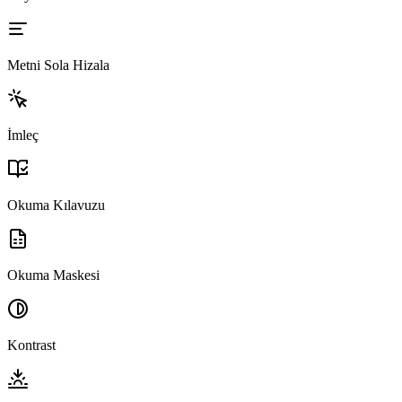
Metni Sola Hizala
İmleç
Okuma Kılavuzu
Okuma Maskesi
Kontrast