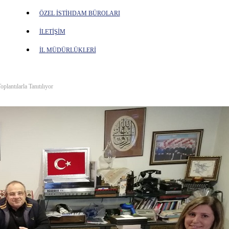
ÖZEL İSTİHDAM BÜROLARI
İLETİŞİM
İL MÜDÜRLÜKLERİ
antılarla Tanıtılıyor