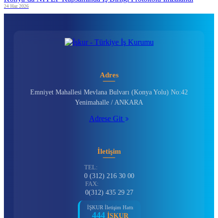
24 Haz 2026
Adres
Emniyet Mahallesi Mevlana Bulvarı (Konya Yolu) No:42
Yenimahalle / ANKARA
Adrese Git
İletişim
TEL:
0 (312) 216 30 00
FAX:
0(312) 435 29 27
İŞKUR İletişim Hattı
444
İŞKUR