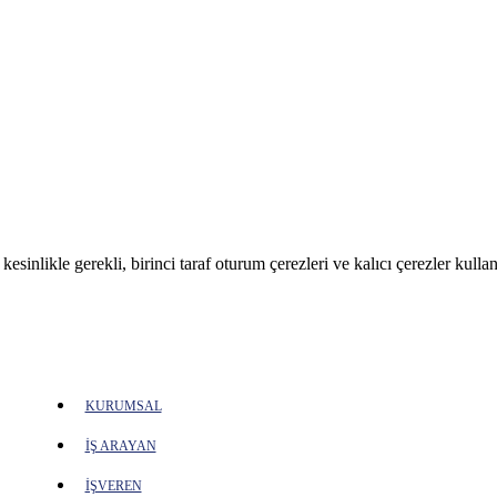
sinlikle gerekli, birinci taraf oturum çerezleri ve kalıcı çerezler kullan
KURUMSAL
İŞ ARAYAN
İŞVEREN