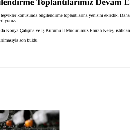
gilendirme Toplantılarımız Devam E
şvikler konusunda bilgilendirme toplantılarına yenisini ekledik. Daha f
ediyoruz.
ıda Konya Çalışma ve İş Kurumu İl Müdürümüz Emrah Keleş, istihdam te
ırılmasıyla son buldu.