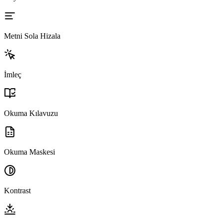
Metni Sola Hizala
İmleç
Okuma Kılavuzu
Okuma Maskesi
Kontrast