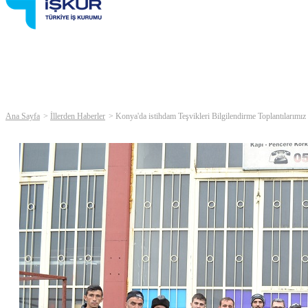
Ana Sayfa
İllerden Haberler
Konya'da istihdam Teşvikleri Bilgilendirme Toplantılarım