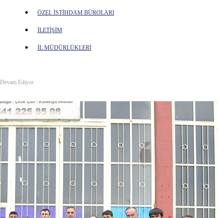
ÖZEL İSTİHDAM BÜROLARI
İLETİŞİM
İL MÜDÜRLÜKLERİ
ız Devam Ediyor