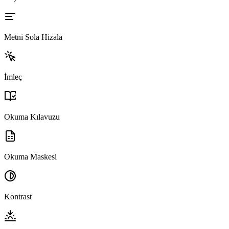
Metni Sola Hizala
İmleç
Okuma Kılavuzu
Okuma Maskesi
Kontrast