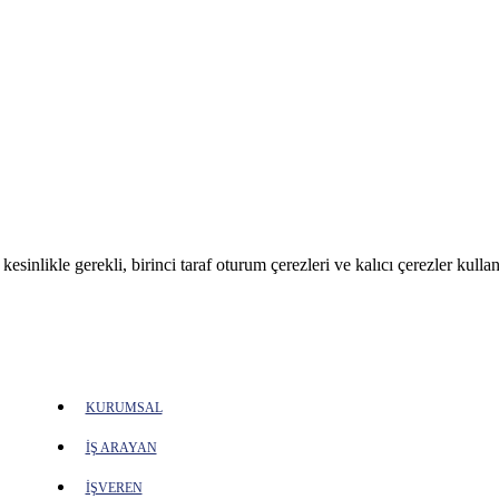
sinlikle gerekli, birinci taraf oturum çerezleri ve kalıcı çerezler kullan
KURUMSAL
İŞ ARAYAN
İŞVEREN