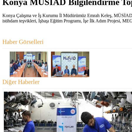
Konya MÜSİAD Bilgilendirme Top
Konya Çalışma ve İş Kurumu İl Müdürümüz Emrah Keleş, MÜSİAD Yöneti
istihdam teşvikleri, İşbaşı Eğitim Programı, İşe İlk Adım Projesi, 
Haber Görselleri
Diğer Haberler