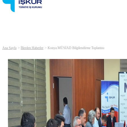
Ana Sayfa
İllerden Haberler
Konya MÜSİAD Bilgilendirme Toplantısı