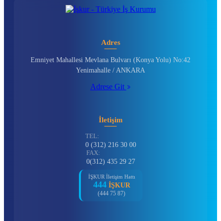
Adres
Emniyet Mahallesi Mevlana Bulvarı (Konya Yolu) No:42
Yenimahalle / ANKARA
Adrese Git
İletişim
TEL:
0 (312) 216 30 00
FAX:
0(312) 435 29 27
İŞKUR İletişim Hattı
444
İŞKUR
(444 75 87)