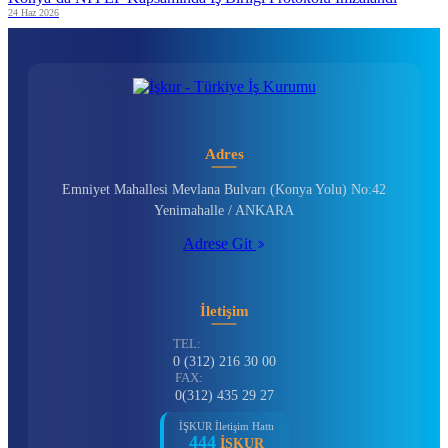
24 Haz 2026
Adres
Emniyet Mahallesi Mevlana Bulvarı (Konya Yolu) No:42
Yenimahalle / ANKARA
Adrese Git
İletişim
TEL:
0 (312) 216 30 00
FAX:
0(312) 435 29 27
İŞKUR İletişim Hattı
444
İŞKUR