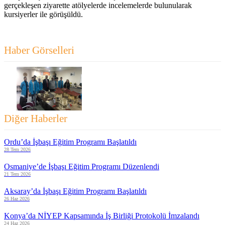
gerçekleşen ziyarette atölyelerde incelemelerde bulunularak
kursiyerler ile görüşüldü.
Haber Görselleri
Diğer Haberler
Ordu’da İşbaşı Eğitim Programı Başlatıldı
28 Tem 2026
Osmaniye’de İşbaşı Eğitim Programı Düzenlendi
21 Tem 2026
Aksaray’da İşbaşı Eğitim Programı Başlatıldı
26 Haz 2026
Konya’da NİYEP Kapsamında İş Birliği Protokolü İmzalandı
24 Haz 2026