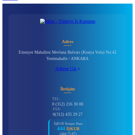
Adres
Emniyet Mahallesi Mevlana Bulvarı (Konya Yolu) No:42
Yenimahalle / ANKARA
Adrese Git
İletişim
TEL:
0 (312) 216 30 00
FAX:
0(312) 435 29 27
İŞKUR İletişim Hattı
444
İŞKUR
(444 75 87)