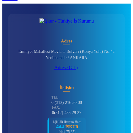
Adres
Emniyet Mahallesi Mevlana Bulvarı (Konya Yolu) No:42
Yenimahalle / ANKARA
Adrese Git
İletişim
TEL:
0 (312) 216 30 00
FAX:
0(312) 435 29 27
İŞKUR İletişim Hattı
444
İŞKUR
(444 75 87)