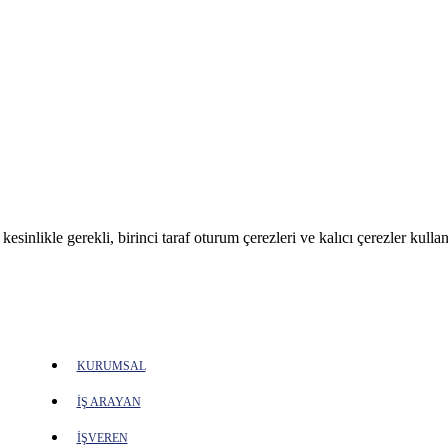
sinlikle gerekli, birinci taraf oturum çerezleri ve kalıcı çerezler kullan
KURUMSAL
İŞ ARAYAN
İŞVEREN