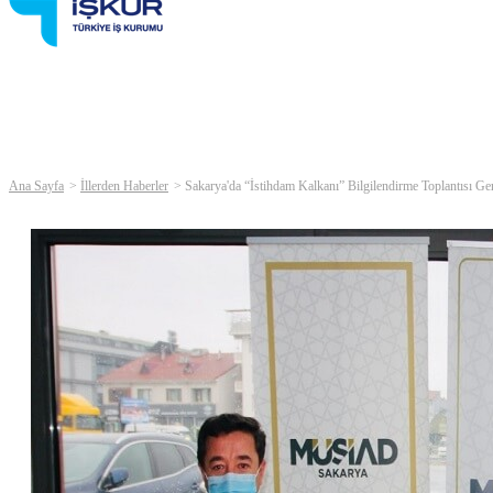
Ana Sayfa
İllerden Haberler
Sakarya'da “İstihdam Kalkanı” Bilgilendirme Toplantısı Ger