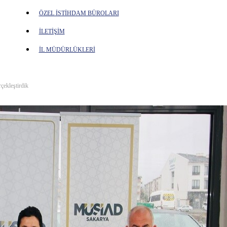
ÖZEL İSTİHDAM BÜROLARI
İLETİŞİM
İL MÜDÜRLÜKLERİ
çekleştirdik