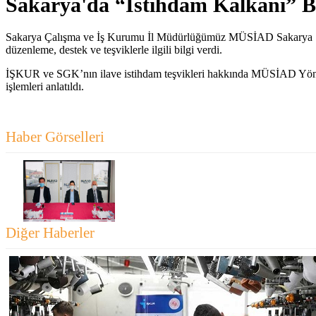
Sakarya'da “İstihdam Kalkanı” Bil
Sakarya Çalışma ve İş Kurumu İl Müdürlüğümüz MÜSİAD Sakarya Şubes
düzenleme, destek ve teşviklerle ilgili bilgi verdi.
İŞKUR ve SGK’nın ilave istihdam teşvikleri hakkında MÜSİAD Yönetim
işlemleri anlatıldı.
Haber Görselleri
Diğer Haberler