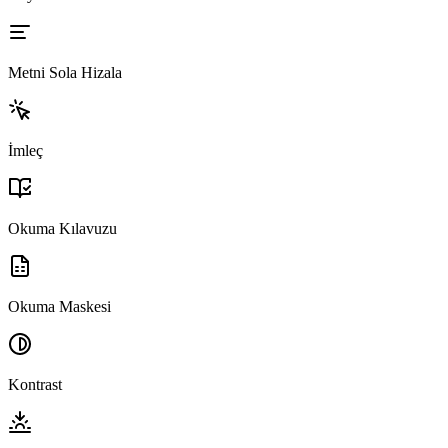
Metni Sola Hizala
İmleç
Okuma Kılavuzu
Okuma Maskesi
Kontrast