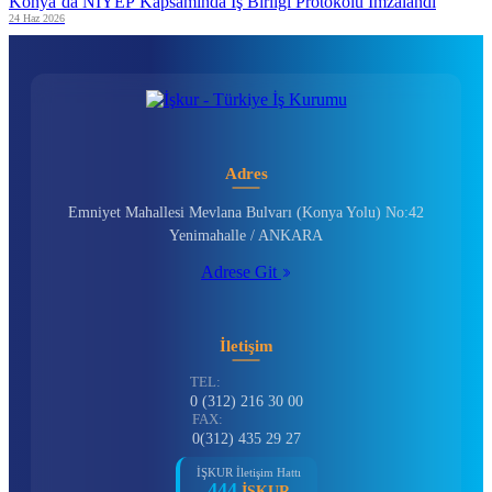
Konya’da NİYEP Kapsamında İş Birliği Protokolü İmzalandı
24 Haz 2026
Adres
Emniyet Mahallesi Mevlana Bulvarı (Konya Yolu) No:42
Yenimahalle / ANKARA
Adrese Git
İletişim
TEL:
0 (312) 216 30 00
FAX:
0(312) 435 29 27
İŞKUR İletişim Hattı
444
İŞKUR