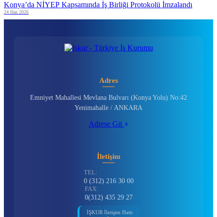
Konya’da NİYEP Kapsamında İş Birliği Protokolü İmzalandı
24 Haz 2026
Adres
Emniyet Mahallesi Mevlana Bulvarı (Konya Yolu) No:42
Yenimahalle / ANKARA
Adrese Git
İletişim
TEL:
0 (312) 216 30 00
FAX:
0(312) 435 29 27
İŞKUR İletişim Hattı