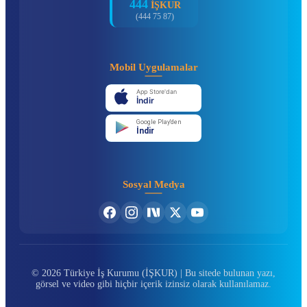
444
İŞKUR
(444 75 87)
Mobil Uygulamalar
App Store'dan
İndir
Google Play'den
İndir
Sosyal Medya
© 2026 Türkiye İş Kurumu (İŞKUR) | Bu sitede bulunan yazı,
görsel ve video gibi hiçbir içerik izinsiz olarak kullanılamaz.