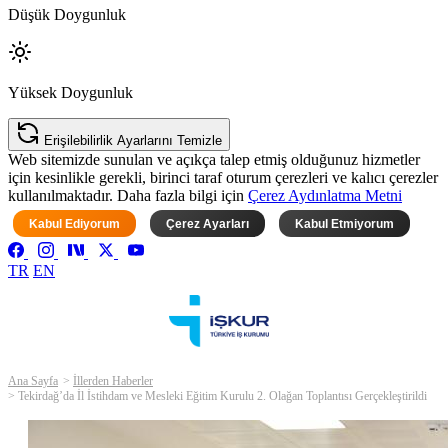
Düşük Doygunluk
Yüksek Doygunluk
Erişilebilirlik Ayarlarını Temizle
Web sitemizde sunulan ve açıkça talep etmiş olduğunuz hizmetler
için kesinlikle gerekli, birinci taraf oturum çerezleri ve kalıcı çerezler
kullanılmaktadır. Daha fazla bilgi için
Çerez Aydınlatma Metni
Kabul Ediyorum
Çerez Ayarları
Kabul Etmiyorum
TR
EN
Ana Sayfa
İllerden Haberler
Tekirdağ’da İl İstihdam ve Mesleki Eğitim Kurulu 2. Olağan Toplantısı Gerçekleştirildi