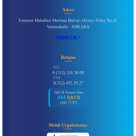
Adres
Emniyet Mahallesi Mevlana Bulvarı (Konya Yolu) No:42
Yenimahalle / ANKARA
Adrese Git
İletişim
TEL:
0 (312) 216 30 00
FAX:
0(312) 435 29 27
İŞKUR İletişim Hattı
444
İŞKUR
(444 75 87)
Mobil Uygulamalar
App Store'dan