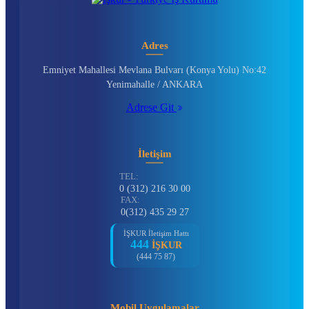
Adres
Emniyet Mahallesi Mevlana Bulvarı (Konya Yolu) No:42
Yenimahalle / ANKARA
Adrese Git
İletişim
TEL:
0 (312) 216 30 00
FAX:
0(312) 435 29 27
İŞKUR İletişim Hattı
444
İŞKUR
(444 75 87)
Mobil Uygulamalar