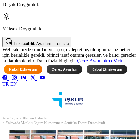
Düşük Doygunluk
Yüksek Doygunluk
Erişilebilirlik Ayarlarını Temizle
Web sitemizde sunulan ve açıkça talep etmiş olduğunuz hizmetler
için kesinlikle gerekli, birinci taraf oturum çerezleri ve kalıcı çerezler
kullanılmaktadır. Daha fazla bilgi için
Çerez Aydınlatma Metni
Kabul Ediyorum
Çerez Ayarları
Kabul Etmiyorum
TR
EN
Ana Sayfa
İllerden Haberler
Yalova'da Mesleki Eğitim Kursumuzun Sertifika Töreni Düzenlendi