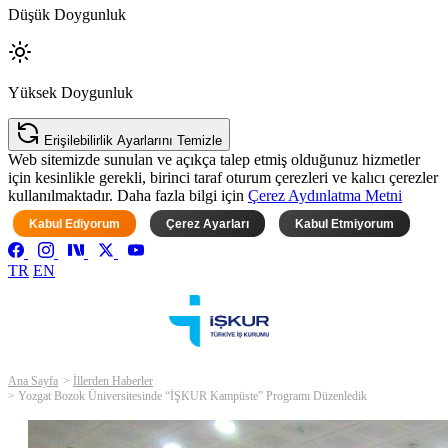
Düşük Doygunluk
Yüksek Doygunluk
Erişilebilirlik Ayarlarını Temizle
Web sitemizde sunulan ve açıkça talep etmiş olduğunuz hizmetler
için kesinlikle gerekli, birinci taraf oturum çerezleri ve kalıcı çerezler
kullanılmaktadır. Daha fazla bilgi için
Çerez Aydınlatma Metni
Kabul Ediyorum
Çerez Ayarları
Kabul Etmiyorum
TR
EN
Ana Sayfa
İllerden Haberler
Yozgat Bozok Üniversitesinde “İŞKUR Kampüste” Programı Düzenledik