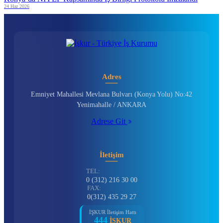
24 Haz 2026
Adres
Emniyet Mahallesi Mevlana Bulvarı (Konya Yolu) No:42
Yenimahalle / ANKARA
Adrese Git
İletişim
TEL:
0 (312) 216 30 00
FAX:
0(312) 435 29 27
İŞKUR İletişim Hattı
444
İŞKUR