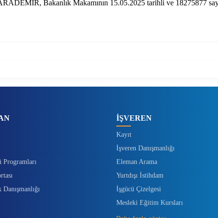
ARADEMİR, Bakanlık Makamının 15.05.2025 tarihli ve 18275877 sayılı
AN
İŞVEREN
Kayıt
İşveren Danışmanlığı
ü Programları
Eleman Arama
rtası
Yurtdışı İstihdam
k Danışmanlığı
İşgücü Çizelgesi
Mesleki Eğitim Kursları