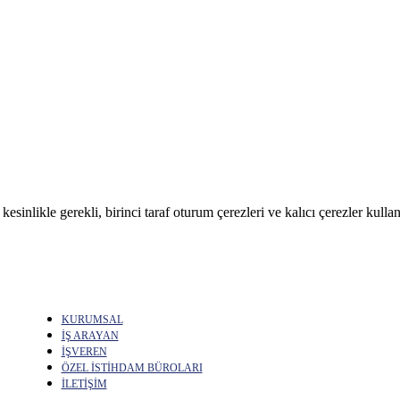
sinlikle gerekli, birinci taraf oturum çerezleri ve kalıcı çerezler kullan
KURUMSAL
İŞ ARAYAN
İŞVEREN
ÖZEL İSTİHDAM BÜROLARI
İLETİŞİM