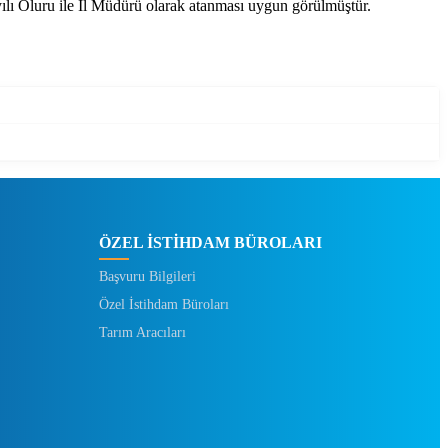
 Oluru ile İl Müdürü olarak atanması uygun görülmüştür.
ÖZEL İSTİHDAM BÜROLARI
Başvuru Bilgileri
Özel İstihdam Büroları
Tarım Aracıları