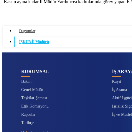
Kasım ayına kadar İl Müdür Yardımcısı kadrolarında görev yapan K
Duyurular
İŞKUR İl Müdürü
KURUMSAL
İŞ ARAY
Bakan
Kayıt
Genel Müdür
İş Arama
Teşkilat Şeması
Aktif İşgüc
Etik Komisyonu
İşsizlik Sigo
Raporlar
İş ve Mesle
Tarihçe