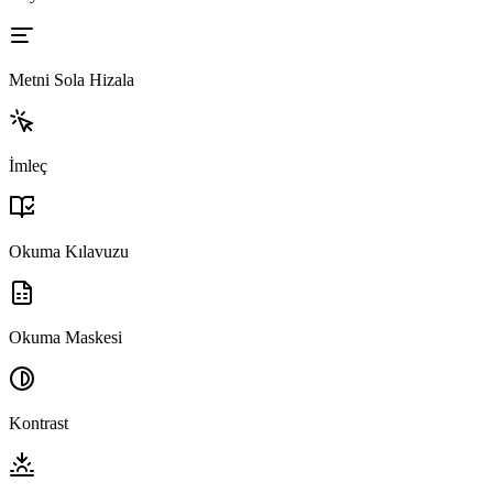
Metni Sola Hizala
İmleç
Okuma Kılavuzu
Okuma Maskesi
Kontrast