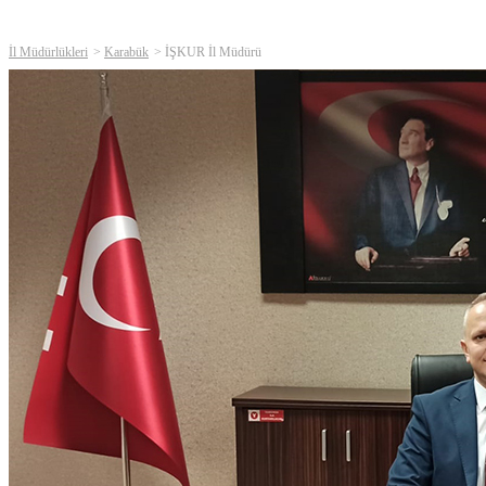
İl Müdürlükleri
Karabük
İŞKUR İl Müdürü